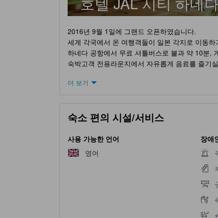
호텔 JAL 시티 하네다
2016년 9월 1일에 그랜드 오픈하였습니다.
세계 각국에서 온 여행객들이 일본 각지로 이동하
하네다 공항에서 무료 셔틀버스로 불과 약 10분,
숙박고객 전용라운지에서 자유롭게 음료를 즐기실 
･조식: 1층 로비라운지 4:00~10:00
더 보기
･라운지: 24시간 드링크바를 즐기실 수 있습니다.
※방문객은 별도요금이 발생합니다.
･전 객실 금연으로 쾌적하게 지내실 수 있습니다. 
숙소 편의 시설/서비스
･전관에서 Wi-Fi를 무료로 이용하실 수 있습니다.
･시몬스사의 침대로 편안한 잠자리를 서포트해 드
･도보 약 5분 거리에 드럭스토어, 편의점, 슈퍼가
사용 가능한 언어
장애인
･호텔~하네다 공항간 무료 셔틀버스를 운행하고 있
영어
※운행하지 않는 시간대가 있으므로 아래에서 확인
https://www.haneda-hotel.com/shuttlebus (일본어
http://www.haneda-hotel.com/english/shuttlebu