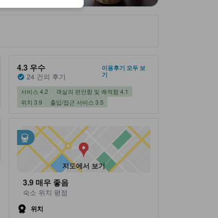
숙소 평점 5 만점에 4.3점 우수 24 건의 후기
4.3
우수
이용후기 모두 보
기
24 건의 후기
서비스 4.2
객실의 편안함 및 쾌적함 4.1
위치 3.9
출입/접근 서비스 3.5
인근 대중교통
tooltip
•
세이비조역 (0.6km 이내)
•
Seibijo (0.61km 이내)
지도에서 보기
3.9
매우 좋음
숙소 위치 평점
위치