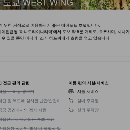
 도쿄 WEST WING
기 위한 거점으로 이용하시기 좋은 에어포트 호텔입니다.
 게이힌급행 ‘아나모리이나리역’에서 도보 약 5분 거리로, 요코하마, 시나
수 있을 뿐만 아니라, 조식 하프뷔페가 호평을 얻고 있습니다.
(1층에 흡연장소가 설치되어 있습니다.)
립니다.
 있습니다.
 접근 편의 관련
이동 편의 시설/서비스
습니다. (예약 불필요)
객실 내 비상 경보기 이용 불가
객실 내 비상 경보기
셔틀 서비스
해 주십시오.
계단 및 복도에 설치된 난간/손잡이 이용 불가
실내 주차장 이용 불가
계단 및 복도에 설치된 난간/손잡이
실내 주차장
)
s (영어)
공공 공간에서의 점자 지원 이용 불가
실외 주차장 이용 불가
공공 공간에서의 점자 지원
실외 주차장
리셉션에서 제공되는 수화 지원 이용 불가
리셉션에서 제공되는 수화 지원
손잡이가 설치된 객실 내 화장실 및 욕조 이용 불가
손잡이가 설치된 객실 내 화장실 및