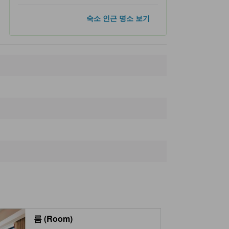
인기 명소
숙소 인근 명소 보기
도쿄 타워
11.9km
시부야 크로싱
12.7km
긴자
13.4km
메이지 진구
14.6km
신주쿠 교엔 공원
15.3km
숙소 인근 명소
Fox Statue Konchan
170m
Anamori Inari Shrine
190m
Yamato Transport Co., Ltd. Haneda Chrono Gate
280m
세이비조역
600m
Seibijo
610m
룸 (Room)