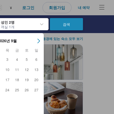
다. 신뢰할 수 있고 정확하며 솔직한 정보로 고객님이 더 나은 선택을 
로그인
회원가입
내 예약
¥
성인 2명
검색
객실 1개
아웃 날짜를 탐색할 수 있습니다. 엔터 키를 사용해 특정 날짜를 선택하
도쿄 / 동경에 있는 숙소 모두 보기
2026년 9월
목
금
토
일
3
4
5
6
10
11
12
13
17
18
19
20
24
25
26
27