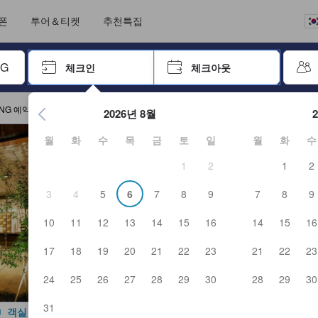
크아웃까지 일련의 절차를 완료한 실제 숙소 이용객들에 의해 작성되었습니
언어를 선택해 주세요
통화를 선택하세요
폰
투어＆티켓
추천특집
 키를 사용하여 탐색한 후 엔터키를 눌러 선택하세요.
체크인
체크아웃
엔터 키를 눌러 캘린더를 여세요. 방향키를 사용해 체크인 및 체크
ING 예약
2026년 8월
월
화
수
목
금
토
일
월
화
수
1
2
1
2
3
4
5
6
7
8
9
7
8
9
10
11
12
13
14
15
16
14
15
16
17
18
19
20
21
22
23
21
22
23
24
25
26
27
28
29
30
28
29
30
31
객실 사진 보기