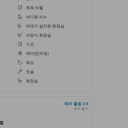
목욕 타월
바디용 비누
비데가 설치된 화장실
서양식 화장실
수건
에어컨(무료)
욕조
칫솔
화장실
매우 좋음
3.9
위치 평가
점