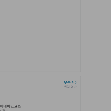
우수
4.5
위치 평가
아메야요코초
4.7km