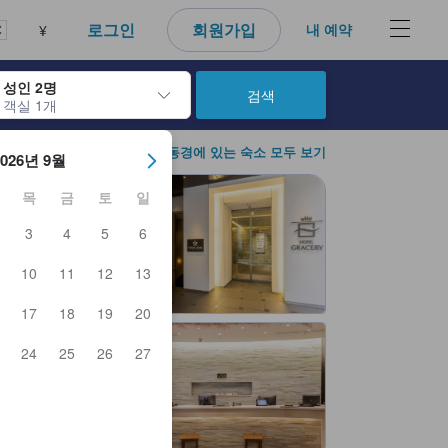
다. 신뢰할 수 있고 정확하며 솔직한 정보로 고객님이 더 나은 선택을 
로그인
회원가입
내 예약
¥
성인 2명
검색
객실 1개
아웃 날짜를 탐색할 수 있습니다. 엔터 키를 사용해 특정 날짜를 선택하
도쿄 / 동경에 있는 숙소 모두 보기
2026년 9월
목
금
토
일
3
4
5
6
10
11
12
13
17
18
19
20
24
25
26
27