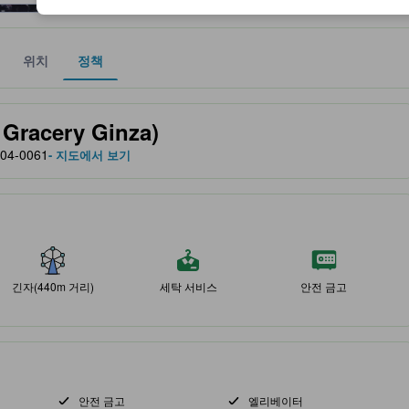
위치
정책
 및 서비스를 반영해 파트너 사이트에서 제공한 성급입니다.
acery Ginza)
104-0061
- 지도에서 보기
긴자(440m 거리)
세탁 서비스
안전 금고
안전 금고
엘리베이터