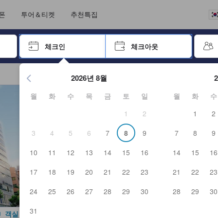
크아웃까지 일련의 절차를 완료한 실제 숙소 이용객들에 의해 작성되었습니
언어를 선택해 주세요
통화를 선택하세요
폰
투어＆티켓
추천특집
 키를 사용하여 탐색한 후 엔터키를 눌러 선택하세요.
체크인
체크아웃
엔터 키를 눌러 캘린더를 여세요. 방향키를 사용해 체크인 및 체크
2026년 8월
월
화
수
목
금
토
일
월
화
수
1
2
1
2
3
4
5
6
7
8
9
7
8
9
10
11
12
13
14
15
16
14
15
16
17
18
19
20
21
22
23
21
22
23
24
25
26
27
28
29
30
28
29
30
31
객실 사진 보기