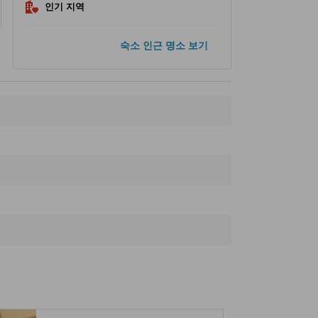
인기 지역
인기 명소
숙소 인근 명소 보기
긴자
470m
도쿄 타워
2.0km
신주쿠 교엔 공원
5.2km
우에노 공원
5.3km
아사쿠사
5.7km
숙소 인근 명소
긴자 삿포로 라이언스 펍
10m
Ginza Lion Ginza 7-chome Beer Hall
40m
Nicolas G. Hayek Center
70m
긴자 식스
90m
TORAYA Ginza Store
100m