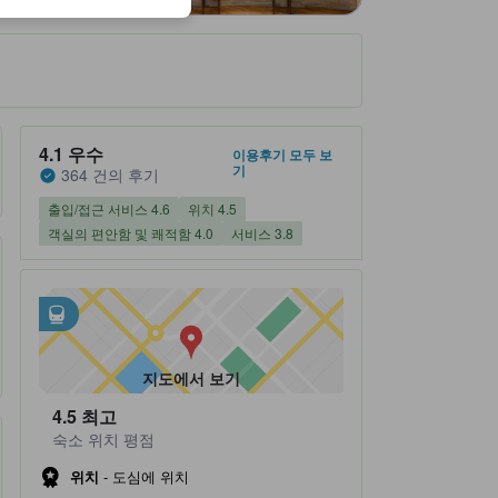
숙소 평점 5 만점에 4.1점 우수 364 건의 후기
4.1
우수
이용후기 모두 보
기
364 건의 후기
출입/접근 서비스 4.6
위치 4.5
객실의 편안함 및 쾌적함 4.0
서비스 3.8
인근 대중교통
tooltip
•
긴자역 (0.35km 이내)
•
히가시긴자역 (0.35km 이내)
지도에서 보기
4.5
최고
숙소 위치 평점
위치
-
도심에 위치