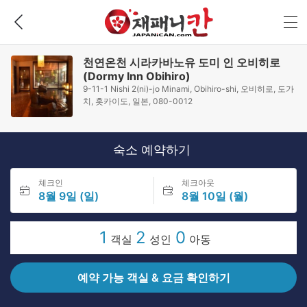
천연온천 시라카바노유 도미 인 오비히로
(Dormy Inn Obihiro)
9-11-1 Nishi 2(ni)-jo Minami, Obihiro-shi, 오비히로, 도가
치, 홋카이도, 일본, 080-0012
숙소 예약하기
체크인
체크아웃
8월 9일 (일)
8월 10일 (월)
1
2
0
객실
성인
아동
예약 가능 객실 & 요금 확인하기