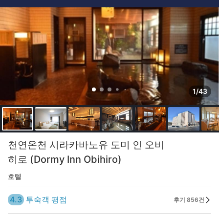
1/43
천연온천 시라카바노유 도미 인 오비
히로 (Dormy Inn Obihiro)
호텔
4.3
투숙객 평점
후기 856건