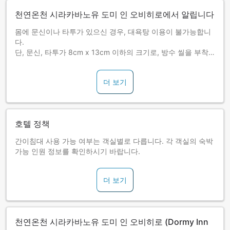
천연온천 시라카바노유 도미 인 오비히로에서 알립니다
몸에 문신이나 타투가 있으신 경우, 대욕탕 이용이 불가능합니
다.
단, 문신, 타투가 8cm x 13cm 이하의 크기로, 방수 씰을 부착
하여 가려질 경우에 한해서는 대욕탕 이용을 허용하고 있습니
다.(방수 씰은 프론트에서 배부하고 있습니다.)
더 보기
■무료 요나키소바 제공중!
호텔 레스토랑에서 한 분당 한그릇의 요나키 소바를 제공하고
있습니다.(서비스 제공 시간은 프론트에서 확인해 주십시오)
호텔 정책
간이침대 사용 가능 여부는 객실별로 다릅니다. 각 객실의 숙박
가능 인원 정보를 확인하시기 바랍니다.
더 보기
천연온천 시라카바노유 도미 인 오비히로 (Dormy Inn