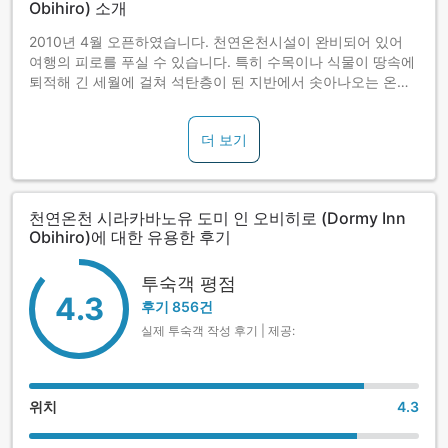
Obihiro) 소개
2010년 4월 오픈하였습니다. 천연온천시설이 완비되어 있어
여행의 피로를 푸실 수 있습니다. 특히 수목이나 식물이 땅속에
퇴적해 긴 세월에 걸쳐 석탄층이 된 지반에서 솟아나오는 온천
광물질이 녹아있는 몰온천을 즐기실 수 있습니다.
더 보기
천연온천 시라카바노유 도미 인 오비히로 (Dormy Inn
Obihiro)에 대한 유용한 후기
투숙객 평점
4.3
후기 856건
실제 투숙객 작성 후기 | 제공:
위치
4.3