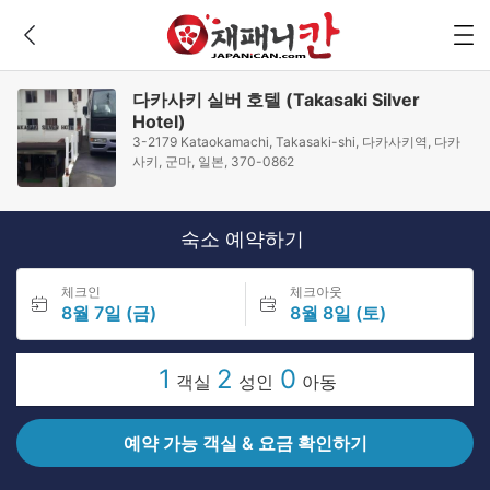
다카사키 실버 호텔 (Takasaki Silver
Hotel)
3-2179 Kataokamachi, Takasaki-shi, 다카사키역, 다카
사키, 군마, 일본, 370-0862
숙소 예약하기
체크인
체크아웃
8월 7일 (금)
8월 8일 (토)
1
2
0
객실
성인
아동
예약 가능 객실 & 요금 확인하기