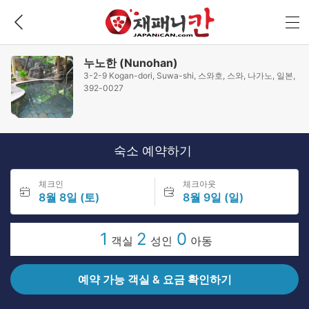
누노한 (Nunohan)
3-2-9 Kogan-dori, Suwa-shi, 스와호, 스와, 나가노, 일본,
392-0027
숙소 예약하기
체크인
체크아웃
8월 8일 (토)
8월 9일 (일)
1
2
0
객실
성인
아동
예약 가능 객실 & 요금 확인하기