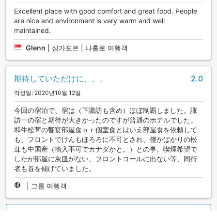
Excellent place with good comfort and great food. People
are nice and environment is very warm and well
maintained.
Glenn
|
싱가포르 | 나홀로 여행객
期待していただけに、、、
2.0
작성일: 2020년10월 12일
今回の宿泊で、宿は（下諏訪も含め）ほぼ制覇しました。諏
訪一の宿と期待が大きかったのですが普通のホテルでした。
和牛松茸の饗宴部屋食ｏｒ個室食とはいえ部屋食を依頼して
も、フロントでけんもほろろに不可とされ、僅かばかりの松
茸も中国産（輸入不可でカナダかと。）との事。喫煙希望で
したが部屋に灰皿がない、フロントコールに出ない等、同行
者も首を傾げていました。
|
그룹 여행객
더 많은 후기 보기