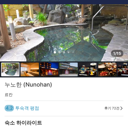
1/15
누노한 (Nunohan)
료칸
4.2
투숙객 평점
후기 72건
숙소 하이라이트