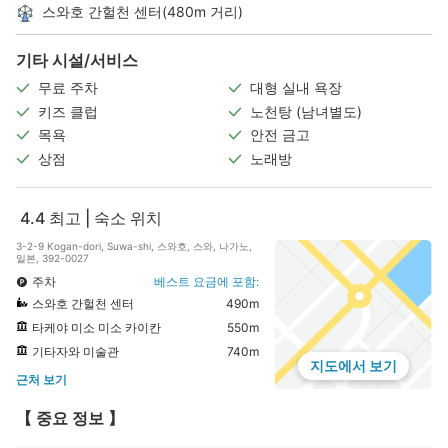
스와호 간헐천 센터(480m 거리)
기타 시설/서비스
무료 주차
대형 실내 욕장
키즈 클럽
노천탕 (남녀별도)
목욕
안전 금고
상점
노래방
4.4
최고 | 숙소 위치
3-2-9 Kogan-dori, Suwa-shi, 스와호, 스와, 나가노,
일본, 392-0027
주차
베스트 요금에 포함:
스와호 간헐천 센터
490m
타케야 미소 미소 카이칸
550m
기타자와 미술관
740m
지도에서 보기
근처 보기
【 중요 정보 】