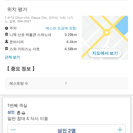
위치 평가
1-4-12 Chuo-cho, Okaya City, 오카야, 스와, 나가
노, 일본, 394-0027
주차
베스트 요금에 포함:
니덱 산쿄 박물관 스와노네
3.29km
온바시라
4.4km
스와 가라스노 사토
4.58km
지도에서 보기
근처 보기
【 중요 정보 】
레스토랑 수
1
1번째 객실
성인
일반 침대 & 식사 이용
성인 2명