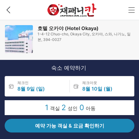
호텔 오카야 (Hotel Okaya)
1-4-12 Chuo-cho, Okaya City, 오카야, 스와, 나가노, 일
본, 394-0027
숙소 예약하기
체크인
체크아웃
8월 9일 (일)
8월 10일 (월)
1
2
0
객실
성인
아동
예약 가능 객실 & 요금 확인하기