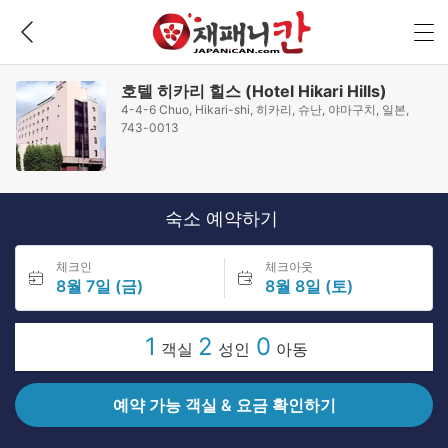
호텔 히카리 힐스 (Hotel Hikari Hills)
4-4-6 Chuo, Hikari-shi, 히카리, 슈난, 야마구치, 일본,
743-0013
숙소 예약하기
체크인
체크아웃
8월 7일 (금)
8월 8일 (토)
1
2
0
객실
성인
아동
예약 가능 객실 & 요금 확인하기