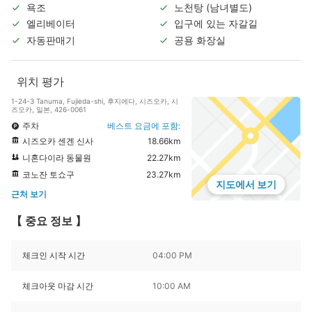
욕조
노천탕 (남녀별도)
엘리베이터
입구에 있는 자갈길
자동판매기
공용 화장실
위치 평가
1-24-3 Tanuma, Fujieda-shi, 후지에다, 시즈오카, 시
즈오카, 일본, 426-0061
주차
베스트 요금에 포함:
시즈오카 센겐 신사
18.66km
니혼다이라 동물원
22.27km
코노잔 토쇼구
23.27km
지도에서 보기
근처 보기
【 중요 정보 】
체크인 시작 시간
04:00 PM
체크아웃 마감 시간
10:00 AM