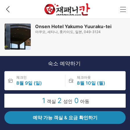
Onsen Hotel Yakumo Yuuraku-tei
야쿠모, 세타나, 홋카이도, 일본, 049-3124
숙소 예약하기
체크인
체크아웃
8월 9일 (일)
8월 10일 (월)
1
2
0
객실
성인
아동
예약 가능 객실 & 요금 확인하기