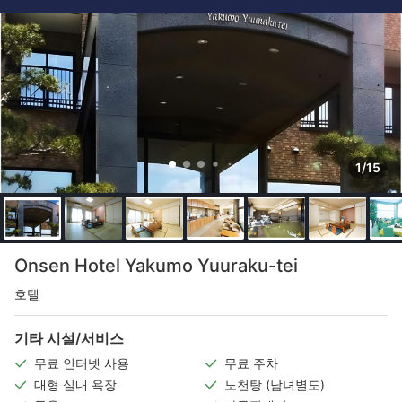
1/15
Onsen Hotel Yakumo Yuuraku-tei
호텔
기타 시설/서비스
무료 인터넷 사용
무료 주차
대형 실내 욕장
노천탕 (남녀별도)