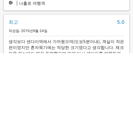
|
나홀로 여행객
최고
5.0
작성일: 2015년9월 24일
생각보다 센다이역에서 가까웠으며(도보5분이내), 객실이 작은
편이였지만 혼자묵기에는 적당한 크기였다고 생각합니다. 체크
인을 하는데도 매우 친절했으며 만약 다시 센다이를 방문하게
된다고 이곳을 다시 방문하게 될 것같습니다.
하라쇼
|
대한민국 | 나홀로 여행객
최고
5.0
작성일: 2010년7월 17일
센다이 역이 가까워서 센다이를 방문 하고싶은 사람에게 적극
추천 하고싶으며,고객 만족도 면에는 최상등급이며 다시 방문
할일이있으면 꼭 센다이 국제호텔을 이용할생각이다.
참좋은(very
|
대한민국 | 그룹 여행객