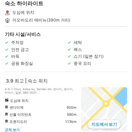
숙소 하이라이트
도심에 위치
아오바도리 애비뉴(390m 거리)
기타 시설/서비스
주차장
세탁
안전 금고
팩스
바둑
쇼기 (일본 장기)
공용 화장실
중국 요리
3.9
최고 | 숙소 위치
4-6-1 Chuo, Aoba-ku, Sendai-shi, 센다이, 센다이,
미야기, 일본, 980-0021
도심에 위치
센다이역
500m
선몰 이치반초
590m
조젠지도리
1.13km
지도에서 보기
근처 보기