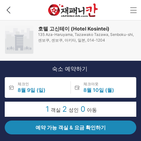
호텔 고신테이 (Hotel Kosintei)
135 Aza-Haruyama, Tazawako Tazawa, Senboku-shi,
센보쿠, 센보쿠, 아키타, 일본, 014-1204
숙소 예약하기
체크인
체크아웃
8월 9일 (일)
8월 10일 (월)
1
2
0
객실
성인
아동
예약 가능 객실 & 요금 확인하기