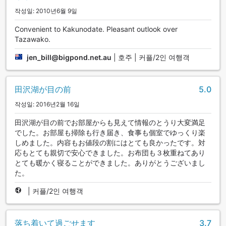
작성일: 2010년6월 9일
Convenient to Kakunodate. Pleasant outlook over
Tazawako.
jen_bill@bigpond.net.au
|
호주 | 커플/2인 여행객
田沢湖が目の前
5.0
작성일: 2016년2월 16일
田沢湖が目の前でお部屋からも見えて情報のとうり大変満足
でした。お部屋も掃除も行き届き、食事も個室でゆっくり楽
しめました。内容もお値段の割にはとても良かったです。対
応もとても親切で安心できました。お布団も３枚重ねてあり
とても暖かく寝ることができました。ありがとうございまし
た。
|
커플/2인 여행객
落ち着いて過ごせます
3.7