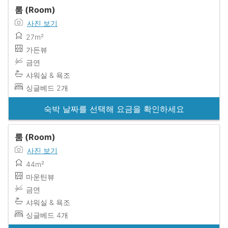
룸 (Room)
사진 보기
27m²
가든뷰
금연
샤워실 & 욕조
싱글베드 2개
숙박 날짜를 선택해 요금을 확인하세요
룸 (Room)
사진 보기
44m²
마운틴뷰
금연
샤워실 & 욕조
싱글베드 4개