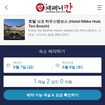
호텔 닛코 하우스텐보스 (Hotel Nikko Huis
Ten Bosch)
6 Huis Ten Boshch-machi, Sasebo-shi, 하우스텐보스, 사
세보, 나가사키, 일본, 859-3243
숙소 예약하기
체크인
체크아웃
8월 7일 (금)
8월 8일 (토)
1
2
0
객실
성인
아동
예약 가능 객실 & 요금 확인하기