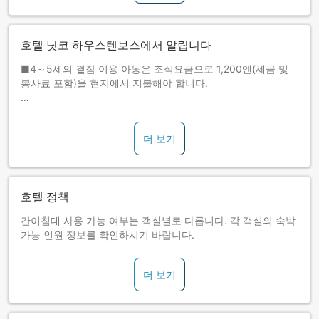
호텔 닛코 하우스텐보스에서 알립니다
■4～5세의 곁잠 이용 아동은 조식요금으로 1,200엔(세금 및
봉사료 포함)을 현지에서 지불해야 합니다.
■주차 요금: 1박 1대당 1,000엔/체크아웃일 12:00 이후는 30
분당 400엔 추가
더 보기
■쿼드룸은 커넥팅룸입니다.
호텔 정책
간이침대 사용 가능 여부는 객실별로 다릅니다. 각 객실의 숙박
가능 인원 정보를 확인하시기 바랍니다.
더 보기