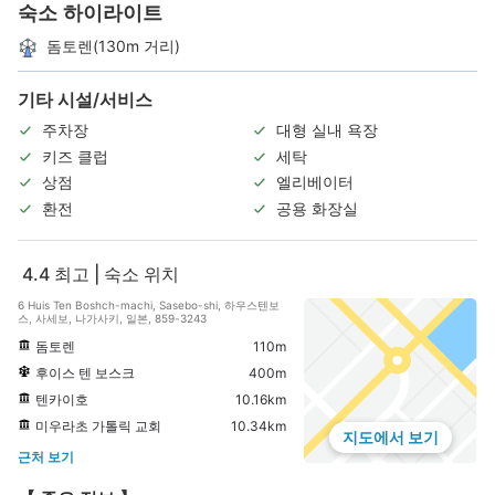
숙소 하이라이트
돔토렌(130m 거리)
기타 시설/서비스
주차장
대형 실내 욕장
키즈 클럽
세탁
상점
엘리베이터
환전
공용 화장실
4.4
최고 | 숙소 위치
6 Huis Ten Boshch-machi, Sasebo-shi, 하우스텐보
스, 사세보, 나가사키, 일본, 859-3243
돔토렌
110m
후이스 텐 보스크
400m
텐카이호
10.16km
미우라초 가톨릭 교회
10.34km
지도에서 보기
근처 보기