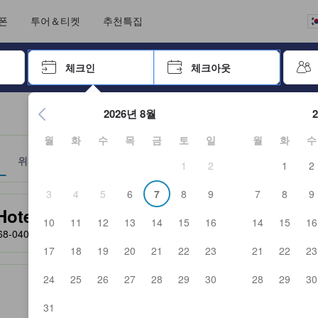
크아웃까지 일련의 절차를 완료한 실제 숙소 이용객들에 의해 작성되었습니
언어를 선택해 주세요
통화를 선택하세요
폰
투어＆티켓
추천특집
 키를 사용하여 탐색한 후 엔터키를 눌러 선택하세요.
체크인
체크아웃
엔터 키를 눌러 캘린더를 여세요. 방향키를 사용해 체크인 및 체크
2026년 8월
월
화
수
목
금
토
일
월
화
수
위치
정책
1
2
1
2
3
4
5
6
7
8
9
7
8
9
 및 서비스를 반영해 파트너 사이트에서 제공한 성급입니다.
tel Shuparo)
10
11
12
13
14
15
16
14
15
16
68-0403
- 지도에서 보기
17
18
19
20
21
22
23
21
22
23
24
25
26
27
28
29
30
28
29
30
31