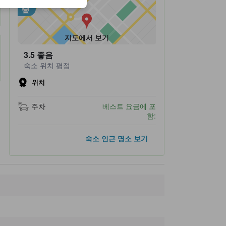
•
Yubari (1.3km 이내)
지도에서 보기
3.5
좋음
숙소 위치 평점
위치
주차
베스트 요금에 포
함:
인기 명소
숙소 인근 명소 보기
삿포로 TV 타워
50.4km
삿포로 시계탑
50.7km
스스키노
50.7km
오도리 파크
50.9km
삿포로 지카호
50.9km
숙소 인근 명소
Yubari Shrine
700m