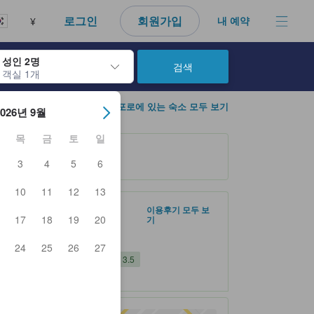
다. 신뢰할 수 있고 정확하며 솔직한 정보로 고객님이 더 나은 선택을 
로그인
회원가입
내 예약
¥
성인 2명
검색
객실 1개
아웃 날짜를 탐색할 수 있습니다. 엔터 키를 사용해 특정 날짜를 선택하
삿포로에 있는 숙소 모두 보기
2026년 9월
목
금
토
일
3
4
5
6
10
11
12
13
숙소 평점 5 만점에 3.6점 좋음 36 건의 후기
3.6
좋음
이용후기 모두 보
17
18
19
20
기
36 건의 후기
서비스 3.7
위치 3.5
24
25
26
27
객실의 편안함 및 쾌적함 3.5
출입/접근 서비스 3.0
인근 대중교통
tooltip