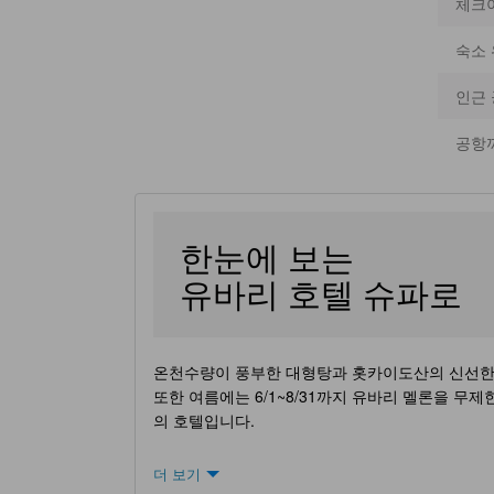
체크
숙소 
인근
공항
한눈에 보는
유바리 호텔 슈파로
온천수량이 풍부한 대형탕과 홋카이도산의 신선한 
또한 여름에는 6/1~8/31까지 유바리 멜론을 무
의 호텔입니다.
더 보기