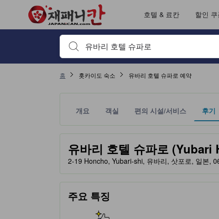
재패니칸의 모든 이용후기는 숙소 이용후기 작성 전 숙소 예약에서부터 체
tooltip
자세히 보기
서비스 평점 5점 만점에 3.7점. 삿포로 기준 높은 평점
위치 평점 5점 만점에 3.5점. 삿포로 기준 높은 평점
객실의 편안함 및 쾌적함 평점 5점 만점에 3.5점. 삿포로 기준 높은 평점
출입/접근 서비스 평점 5점 만점에 3점. 삿포로 기준 높은 평점
이용후기 페이지로 변경되었습니다 1
이용후기 페이지로 변경되었습니다 1
호텔 & 료칸
할인 쿠
검색하고 싶은 키워드나 숙소명을 입력하고 방향키나 탭
홈
홋카이도 숙소
유바리 호텔 슈파로 예약
개요
객실
편의 시설/서비스
후기
노란색 별 표시는 기대할 수 있는 편안함, 편의 시설
tooltip
유바리 호텔 슈파로 (Yubari Ho
2-19 Honcho, Yubari-shi, 유바리, 삿포로, 일본, 0
주요 특징