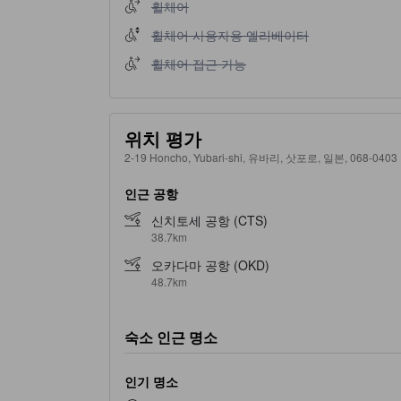
휠체어 이용 불가
휠체어
휠체어 사용자용 엘리베이터 이용 불가
휠체어 사용자용 엘리베이터
휠체어 접근 가능 이용 불가
휠체어 접근 가능
위치 평가
2-19 Honcho, Yubari-shi, 유바리, 삿포로, 일본, 068-0403
인근 공항
신치토세 공항 (CTS)
38.7km
오카다마 공항 (OKD)
48.7km
숙소 인근 명소
인기 명소