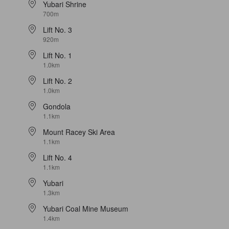
Yubari Shrine
700m
Lift No. 3
920m
Lift No. 1
1.0km
Lift No. 2
1.0km
Gondola
1.1km
Mount Racey Ski Area
1.1km
Lift No. 4
1.1km
Yubari
1.3km
Yubari Coal Mine Museum
1.4km