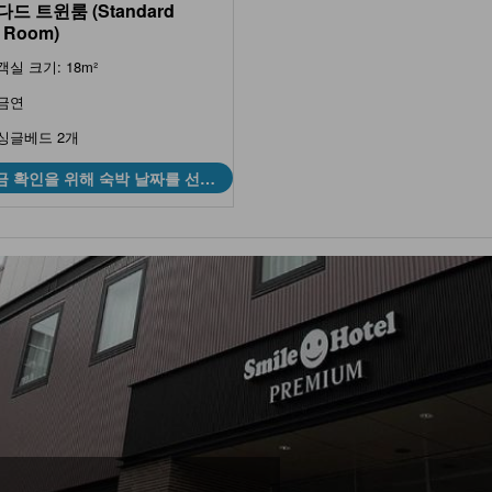
드 트윈룸 (Standard
 Room)
객실 크기: 18m²
금연
싱글베드 2개
금 확인을 위해 숙박 날짜를 선택
하세요