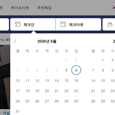
크아웃까지 일련의 절차를 완료한 실제 숙소 이용객들에 의해 작성되었습니
언어를 선택해 주세요
통화를 선택하세요
폰
투어＆티켓
추천특집
 키를 사용하여 탐색한 후 엔터키를 눌러 선택하세요.
체크인
체크아웃
엔터 키를 눌러 캘린더를 여세요. 방향키를 사용해 체크인 및 체크
키노 예약
2026년 8월
월
화
수
목
금
토
일
월
화
수
1
2
1
2
3
4
5
6
7
8
9
7
8
9
10
11
12
13
14
15
16
14
15
16
17
18
19
20
21
22
23
21
22
23
24
25
26
27
28
29
30
28
29
30
31
객실 사진 보기