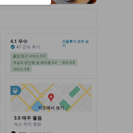
숙소 평점 5 만점에 4.1점 우수 47 건의 후기
4.1
우수
이용후기 모두 보
기
47 건의 후기
출입/접근 서비스 5.0
객실의 편안함 및 쾌적함 4.2
위치 3.9
서비스 3.8
인근 대중교통
tooltip
•
호스이스스키노역 (0.17km 이내)
•
스스키노역 (0.35km 이내)
지도에서 보기
3.9
매우 좋음
숙소 위치 평점