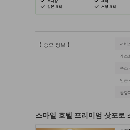
주차장
세탁
일본 요리
서양 요리
【 중요 정보 】
서비
레스
숙소 
인근
공항
스마일 호텔 프리미엄 삿포로