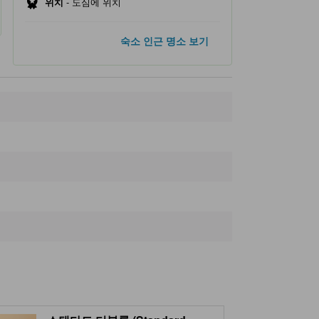
위치
-
도심에 위치
인기 명소
숙소 인근 명소 보기
스스키노
350m
삿포로 TV 타워
520m
다누키코지 상점가
530m
오도리 파크
670m
삿포로 시계탑
740m
숙소 인근 명소
Moon Sun Brewing
160m
호스이스스키노역
170m
Nijo Fish Market
180m
Sunshine Sports Club
220m
니조 마켓
240m