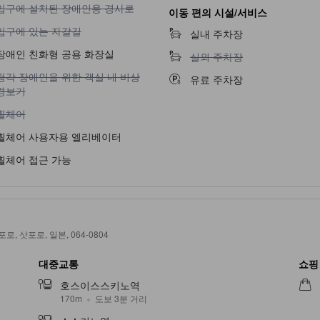
입구에 설치된 장애인용 경사로 이용 불가
입구에 설치된 장애인용 경사로
이동 편의 시설/서비스
입구에 있는 자갈길 이용 불가
입구에 있는 자갈길
실내 주차장
장애인 친화형 공용 화장실
실외 주차장 이용 불가
실외 주차장
청각 장애인을 위한 객실 내 비상 경보기 이용 불가
청각 장애인을 위한 객실 내 비상
유료 주차장
경보기
휠체어 이용 불가
휠체어
휠체어 사용자용 엘리베이터
휠체어 접근 가능
i, 삿포로, 삿포로, 일본, 064-0804
대중교통
쇼핑
호스이스스키노역
170m
도보 3분 거리