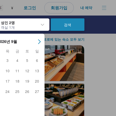
다. 신뢰할 수 있고 정확하며 솔직한 정보로 고객님이 더 나은 선택을 
로그인
회원가입
내 예약
¥
성인 2명
검색
객실 1개
아웃 날짜를 탐색할 수 있습니다. 엔터 키를 사용해 특정 날짜를 선택하
삿포로에 있는 숙소 모두 보기
2026년 9월
목
금
토
일
3
4
5
6
10
11
12
13
17
18
19
20
24
25
26
27