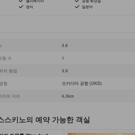
엘리베이터
공용 화장실
영어
일본어
스
3.8
토랑 수
1
위치 평점
3.9
 공항
오카다마 공항 (OKD)
까지의 거리
6.3km
 스스키노
의 예약 가능한 객실