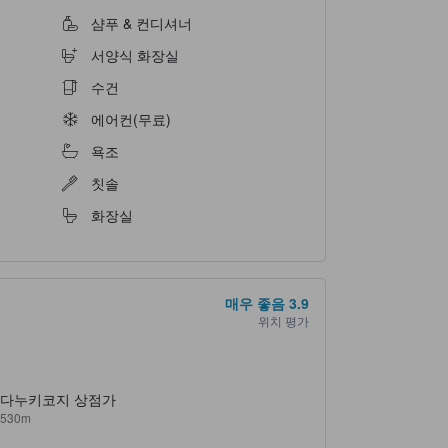
샴푸 & 컨디셔너
서양식 화장실
수건
에어컨(무료)
욕조
칫솔
화장실
매우 좋음
3.9
위치 평가
다누키코지 상점가
530m