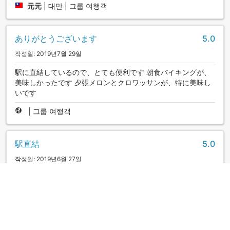
元元
|
대만 | 그룹 여행객
ありがとうございます
5.0
작성일: 2019년7월 29일
駅に直結しているので、とても便利です 朝食バイキングが、
美味しかったです 夕張メロンとクロワッサンが、特に美味し
いです
|
그룹 여행객
駅直結
5.0
작성일: 2019년6월 27일
新札幌の駅に直結なので大変便利。地下鉄にも直結と言える
ので札幌市内へも大変楽に行けます。 なかなかホテルとして
の重厚感もあり、満足できます。
|
커플/2인 여행객