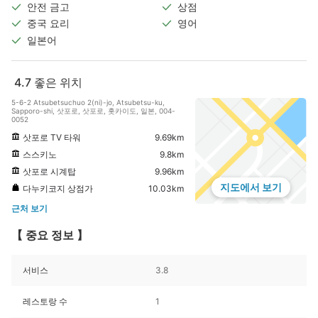
안전 금고
상점
중국 요리
영어
일본어
4.7
좋은 위치
5-6-2 Atsubetsuchuo 2(ni)-jo, Atsubetsu-ku,
Sapporo-shi, 삿포로, 삿포로, 홋카이도, 일본, 004-
0052
삿포로 TV 타워
9.69km
스스키노
9.8km
삿포로 시계탑
9.96km
지도에서 보기
다누키코지 상점가
10.03km
근처 보기
【 중요 정보 】
서비스
3.8
레스토랑 수
1