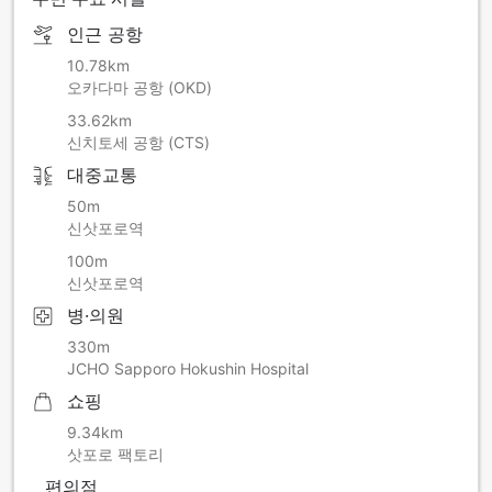
안전을 위해 객실 내 모든 비상등(소형 전구)이 자동으로 점등
인근 공항
됩니다
엘리베이터 운행 정지
10.78km
공조설비 운행 정지
오카다마 공항 (OKD)
인터넷설비 운행 정지 ※오전 0:00～오전 4:00 동안 정지됩니
33.62km
다
신치토세 공항 (CTS)
2층 로비의 로손 휴업 ※오전 0:00～오전 4:00 동안 휴업 예정
대중교통
50m
신삿포로역
100m
신삿포로역
병·의원
330m
JCHO Sapporo Hokushin Hospital
쇼핑
9.34km
삿포로 팩토리
편의점