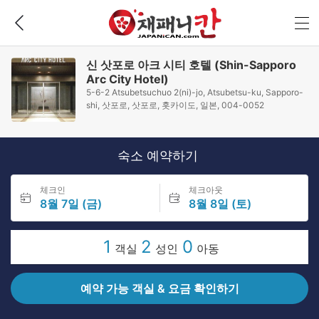
신 삿포로 아크 시티 호텔 (Shin-Sapporo
Arc City Hotel)
5-6-2 Atsubetsuchuo 2(ni)-jo, Atsubetsu-ku, Sapporo-
shi, 삿포로, 삿포로, 홋카이도, 일본, 004-0052
숙소 예약하기
체크인
체크아웃
8월 7일 (금)
8월 8일 (토)
1
2
0
객실
성인
아동
예약 가능 객실 & 요금 확인하기