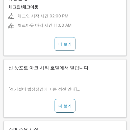
체크인/체크아웃
체크인 시작 시간
02:00 PM
체크아웃 마감 시간
11:00 AM
더 보기
신 삿포로 아크 시티 호텔에서 알립니다
[전기설비 법정점검에 따른 정전 안내]
아래 일정으로 전기설비 법정점검을 실시하오니 안내드립니다.
작업시간에는 호텔 관내가 정전됨으로 전기설비를 모두 사용할
더 보기
수 없게 됩니다.
－전기설비 법정점검 작업－
일시: 2025년 10월 8일(수) 오전 0시～오전 4시
심야시간대 ※10월 7일 숙박 고객님이 대상
주변 주요 시설
내용: 호텔 전관 정전/모든 전기설비 사용 불가