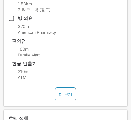
1.53km
기타요노역 (철도)
병·의원
370m
American Pharmacy
편의점
180m
Family Mart
현금 인출기
210m
ATM
더 보기
호텔 정책
간이침대 사용 가능 여부는 객실별로 다릅니다. 각 객실의 숙박