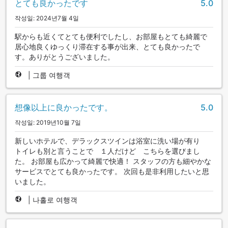
とても良かったです
5.0
작성일: 2024년7월 4일
駅からも近くてとても便利でしたし、お部屋もとても綺麗で
居心地良くゆっくり滞在する事が出来、とても良かったで
す。ありがとうございました。
|
그룹 여행객
想像以上に良かったです。
5.0
작성일: 2019년10월 7일
新しいホテルで、デラックスツインは浴室に洗い場が有り
トイレも別と言うことで １人だけど こちらを選びまし
た。 お部屋も広かって綺麗で快適！ スタッフの方も細やかな
サービスでとても良かったです。 次回も是非利用したいと思
いました。
|
나홀로 여행객