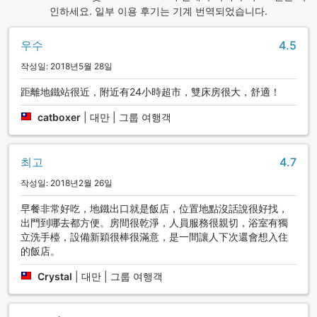
인하세요. 일부 이용 후기는 기계 번역되었습니다.
우수
4.5
작성일: 2018년5월 28일
距離地鐵站很近，附近有24小時超市，雙床房很大，舒適！
catboxer
|
대만 | 그룹 여행객
최고
4.7
작성일: 2018년2월 26일
早餐非常好吃，地鐵出口就是飯店，位置地點沒話說很好找，
出門到哪去都方便。房間很乾淨，人員服務很親切，浴室有獨
立洗手檯，設備新穎很棒很滿意，是一間讓人下次還會想入住
的飯店。
Crystal
|
대만 | 그룹 여행객