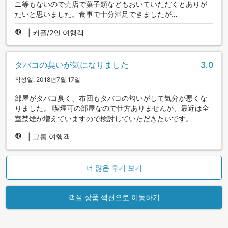
ニ等もないので売店で菓子類などもおいていただくとありが
たいと思いました。食事で十分満足できましたが…
|
커플/2인 여행객
タバコの臭いが気になりました
3.0
작성일: 2018년7월 17일
部屋がタバコ臭く、布団もタバコの匂いがして気分が悪くな
りました。 喫煙可の部屋なので仕方ありませんが、最近は全
室禁煙が増えていますので検討していただきたいです。
|
그룹 여행객
더 많은 후기 보기
객실 상품 섹션으로 이동하기