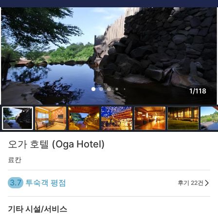
1/118
오가 호텔 (Oga Hotel)
료칸
3.7
투숙객 평점
후기 22건
기타 시설/서비스