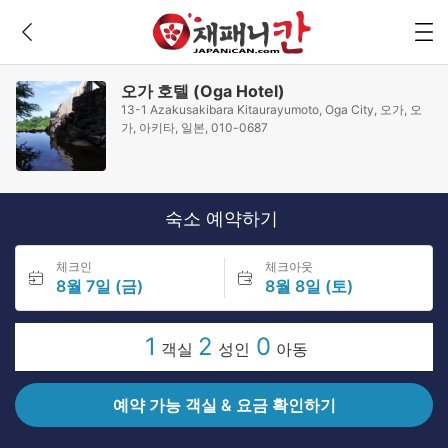
오가 호텔 (Oga Hotel)
13-1 Azakusakibara Kitaurayumoto, Oga City, 오가, 오
가, 아키타, 일본, 010-0687
숙소 예약하기
체크인
체크아웃
8월 7일 (금)
8월 8일 (토)
1
2
0
객실
성인
아동
예약 가능 객실 & 요금 확인하기