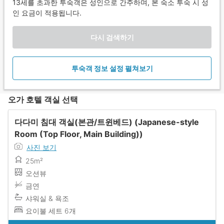
13세를 초과한 투숙객은 성인으로 간주하며, 본 숙소 투숙 시 성
인 요금이 적용됩니다.
다시 검색하기
투숙객 정보 설정 펼쳐보기
오가 호텔 객실 선택
다다미 침대 객실(본관/트윈베드) (Japanese-style
Room (Top Floor, Main Building))
사진 보기
25m²
오션뷰
금연
샤워실 & 욕조
요이불 세트 6개