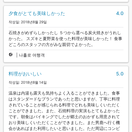
夕食がとても美味しかった
4.0
작성일: 2018년8월 29일
石焼きがめずらしかったし ５つから選べる炭火焼きがうれし
かった。 スズキと夏野菜を使った料理が美味しかった！ 食事
どころのスタッフの方がみな親切でよかった。
|
나홀로 여행객
料理がおいしい
5.0
작성일: 2018년8월 14일
温泉は内湯も露天も気持ちよく入ることができました。食事
はスタンダードなプランであったと思いますが、丁寧に料理
されていることが感じられる料理でどれも美味しくいただく
ことができました。また、石焼料理の実演もとてもよかった
です。朝食はバイキングでしたが郷土のおかずも用意されて
おり美味しくいただくことができました。また男鹿へ行く機
会があればまた利用したいと思いました。ただ周辺にコンビ