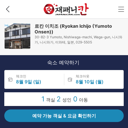
료칸 이치조 (Ryokan Ichijo (Yumoto
Onsen))
30-82-3 Yumoto, Nishiwaga-machi, Waga-gun, 니시와
가, 니시와가, 이와테, 일본, 029-5505
숙소 예약하기
체크인
체크아웃
8월 9일 (일)
8월 10일 (월)
1
2
0
객실
성인
아동
예약 가능 객실 & 요금 확인하기