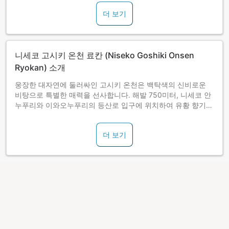
더 보기
니세코 고시키 온천 료칸 (Niseko Goshiki Onsen
Ryokan) 소개
웅장한 대자연에 둘러싸인 고시키 온천은 백탁색의 신비로운
비탕으로 특별한 매력을 선사합니다. 해발 750미터, 니세코 안
누푸리와 이와오누푸리의 등산로 입구에 위치하여 유황 향기가
은은하게 퍼지는 절경의 숙소입니다. ※별관 객실의 TV는 BS만
시청 가능합니다. 본관 객실은 지상파만 시청 가능합니다. 11월
더 보기
부터 4월까지는 동절기 난방 요금으로 1객실당 1,500엔(세금
포함)이 별도로 부과됩니다.