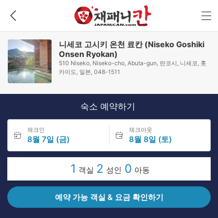
니세코 고시키 온천 료칸 (Niseko Goshiki
Onsen Ryokan)
510 Niseko, Niseko-cho, Abuta-gun, 란코시, 니세코, 홋
카이도, 일본, 048-1511
숙소 예약하기
체크인
체크아웃
8월 7일 (금)
8월 8일 (토)
1
2
0
객실
성인
아동
예약 가능 객실 & 요금 확인하기