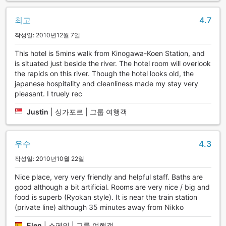
최고
4.7
작성일: 2010년12월 7일
This hotel is 5mins walk from Kinogawa-Koen Station, and
is situated just beside the river. The hotel room will overlook
the rapids on this river. Though the hotel looks old, the
japanese hospitality and cleanliness made my stay very
pleasant. I truely rec
Justin
|
싱가포르 | 그룹 여행객
우수
4.3
작성일: 2010년10월 22일
Nice place, very very friendly and helpful staff. Baths are
good although a bit artificial. Rooms are very nice / big and
food is superb (Ryokan style). It is near the train station
(private line) although 35 minutes away from Nikko
Elen
|
스페인 | 그룹 여행객