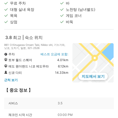
무료 주차
바
대형 실내 욕장
노천탕 (남녀별도)
목욕
게임 코너
상점
바둑
3.8
최고 | 숙소 위치
861-3 Kinugawa Onsen Taki, Nikko-shi, 기누가와,
닛코, 도치기, 일본, 321-2526
주차
베스트 요금에 포함:
토부 월드 스퀘어
4.01km
에도 원더랜드 니코 에도무라
6.12km
신쿄 다리
14.33km
지도에서 보기
근처 보기
【 중요 정보 】
서비스
3.5
체크인 시작 시간
03:00 PM