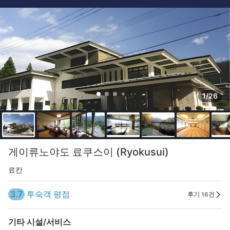
1/26
게이류노야도 료쿠스이 (Ryokusui)
료칸
3.7
투숙객 평점
후기 16건
기타 시설/서비스