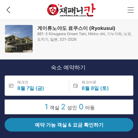
게이류노야도 료쿠스이 (Ryokusui)
861-3 Kinugawa Onsen Taki, Nikko-shi, 기누가와, 닛코,
도치기, 일본, 321-2526
숙소 예약하기
체크인
체크아웃
8월 7일 (금)
8월 8일 (토)
1
2
0
객실
성인
아동
예약 가능 객실 & 요금 확인하기