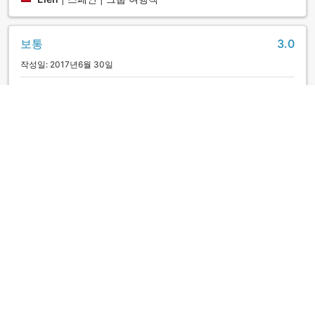
보통
3.0
작성일: 2017년6월 30일
只係得我們這間房有住客，没有其他住客。。。。 不過露天溫
泉在河邊很多昆蟲不敢去啊。。。
rinyan121
|
홍콩 | 커플/2인 여행객
よかったです
5.0
작성일: 2019년8월 15일
少し古いですが、いい意味で古きよき旅館の赴きがあり、お
部屋は設備も含めて大満足でした。 従業員の方も若い方がと
ても対応よく、気持ちよく泊まれました（お婆さんはやや強
引でデリカシーがないところもありましたが、、） 強いて言
えば、内風呂と露天風呂の場所が異なり、露天風呂にはシャ
ワーなどが無いので洗髪料などができません。内風呂の温度
も高かったので上がったあとも汗が止まらないのが難点で