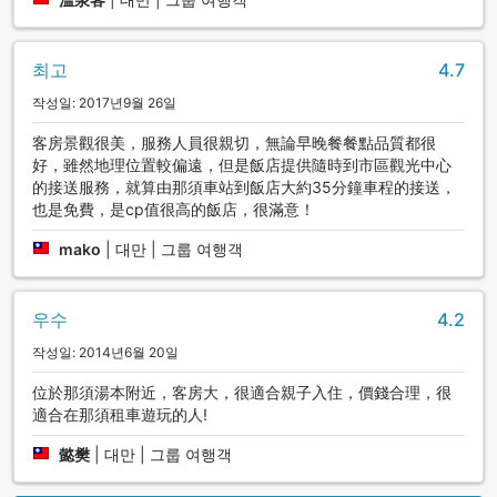
최고
4.7
작성일: 2017년9월 26일
客房景觀很美，服務人員很親切，無論早晚餐餐點品質都很
好，雖然地理位置較偏遠，但是飯店提供隨時到市區觀光中心
的接送服務，就算由那須車站到飯店大約35分鐘車程的接送，
也是免費，是cp值很高的飯店，很滿意！
mako
|
대만 | 그룹 여행객
우수
4.2
작성일: 2014년6월 20일
位於那須湯本附近，客房大，很適合親子入住，價錢合理，很
適合在那須租車遊玩的人!
懿樊
|
대만 | 그룹 여행객