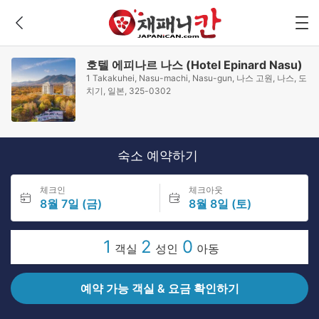
호텔 에피나르 나스 (Hotel Epinard Nasu)
1 Takakuhei, Nasu-machi, Nasu-gun, 나스 고원, 나스, 도
치기, 일본, 325-0302
숙소 예약하기
체크인
체크아웃
8월 7일 (금)
8월 8일 (토)
1
2
0
객실
성인
아동
예약 가능 객실 & 요금 확인하기