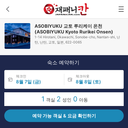
ASOBIYUKU 교토 루리케이 온천
(ASOBIYUKU Kyoto Rurikei Onsen)
1-14 Hirotani, Okawachi, Sonobe-cho, Nantan-shi, 난
탄, 난탄, 교토, 일본, 622-0065
숙소 예약하기
체크인
체크아웃
8월 7일 (금)
8월 8일 (토)
1
2
0
객실
성인
아동
예약 가능 객실 & 요금 확인하기