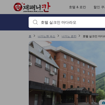
호텔 & 료칸
할인 쿠
검색하고 싶은 키워드나 숙소명을 입력하고 방향키나 탭
홈
나가노현 숙소
나가노 료칸
호텔 실크인 마다