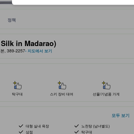
정책
 및 서비스를 반영해 파트너 사이트에서 제공한 성급입니다.
lk in Madarao)
일본, 389-2257
- 지도에서 보기
탁구대
스키 장비 대여
선물/기념품 가게
모두 보기
대형 실내 욕장
노천탕 (남녀별도)
상점
탁구대