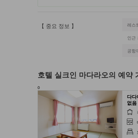
【 중요 정보 】
레스
인근
공항
호텔 실크인 마다라오
의 예약
0
다다
없음 (
(Mai