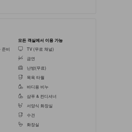
모든 객실에서 이용 가능
 준비
TV (무료 채널)
금연
난방(무료)
목욕 타월
바디용 비누
샴푸 & 컨디셔너
서양식 화장실
수건
화장실