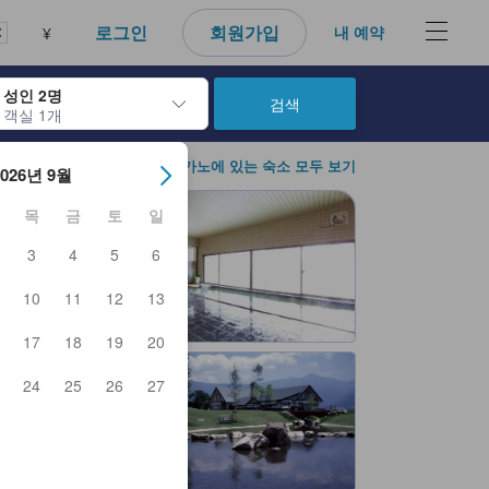
로그인
회원가입
내 예약
¥
성인 2명
검색
객실 1개
아웃 날짜를 탐색할 수 있습니다. 엔터 키를 사용해 특정 날짜를 선택하
나가노에 있는 숙소 모두 보기
2026년 9월
목
금
토
일
3
4
5
6
10
11
12
13
17
18
19
20
24
25
26
27