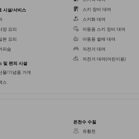
스키 장비 대여
 시설/서비스
바
스키화 대여
불가
서양 요리
아동용 스키 장비 대여
일본 요리
아동용 썰매 대여
커피숍
자전거 대여
자전거 대여(어린이용)
 및 편의 시설
선물/기념품 가게
팩스
온천수 수질
유황천