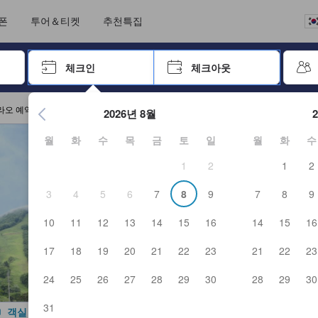
언어를 선택해 주세요
통화를 선택하세요
폰
투어＆티켓
추천특집
 키를 사용하여 탐색한 후 엔터키를 눌러 선택하세요.
체크인
체크아웃
엔터 키를 눌러 캘린더를 여세요. 방향키를 사용해 체크인 및 체크
라오 예약
2026년 8월
월
화
수
목
금
토
일
월
화
수
1
2
1
2
3
4
5
6
7
8
9
7
8
9
10
11
12
13
14
15
16
14
15
16
17
18
19
20
21
22
23
21
22
23
24
25
26
27
28
29
30
28
29
30
31
객실 사진 보기