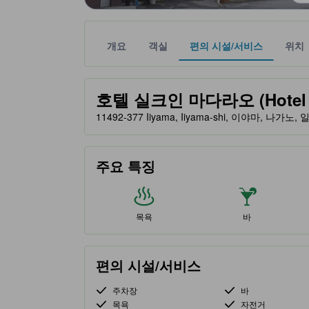
개요
객실
편의 시설/서비스
위치
노란색 별 표시는 기대할 수 있는 편안함, 편의 시설
tooltip
호텔 실크인 마다라오 (Hotel Si
11492-377 Iiyama, Iiyama-shi, 이야마, 나가노, 
주요 특징
목욕
바
편의 시설/서비스
주차장
바
목욕
자전거