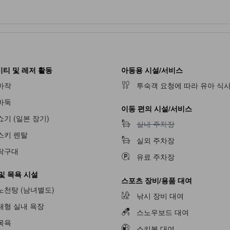
티 및 레저 활동
아동용 시설/서비스
마작
투숙객 요청에 따라 유아 식사
바둑
이동 편의 시설/서비스
쇼기 (일본 장기)
실내 주차장 이용 불가
실내 주차장
스키 렌탈
실외 주차장
탁구대
유료 주차장
및 목욕 시설
스포츠 장비/용품 대여
불가
노천탕 (남녀별도)
낚시 장비 대여
대형 실내 욕장
스노우보드 대여
목욕
스키복 대여