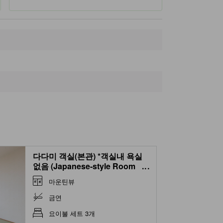
Wakui
1.9km
No. 3 Quad Lift
2.4km
Madarao Tokyu Golf Club
2.4km
탄그람 스키 서커스
2.4km
다다미 객실(본관) *객실내 욕실
없음 (Japanese-style Room
...
(Main Building) *No bath)
마운틴뷰
금연
요이불 세트 3개