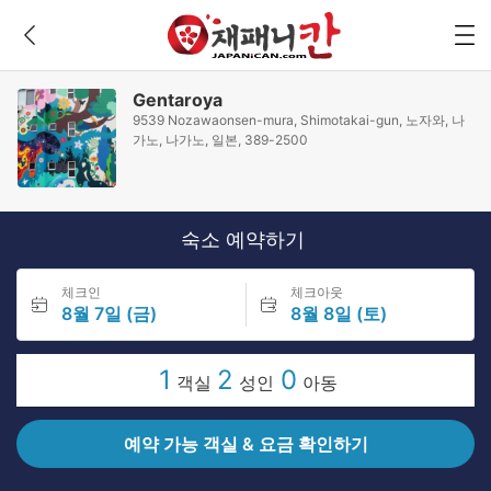
Gentaroya
9539 Nozawaonsen-mura, Shimotakai-gun, 노자와, 나
가노, 나가노, 일본, 389-2500
숙소 예약하기
체크인
체크아웃
8월 7일 (금)
8월 8일 (토)
1
2
0
객실
성인
아동
예약 가능 객실 & 요금 확인하기