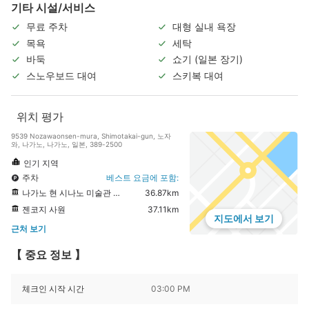
기타 시설/서비스
무료 주차
대형 실내 욕장
목욕
세탁
바둑
쇼기 (일본 장기)
스노우보드 대여
스키복 대여
위치 평가
9539 Nozawaonsen-mura, Shimotakai-gun, 노자
와, 나가노, 나가노, 일본, 389-2500
인기 지역
주차
베스트 요금에 포함:
나가노 현 시나노 미술관 히가시야마 카이이 갤러리
36.87km
젠코지 사원
37.11km
지도에서 보기
근처 보기
【 중요 정보 】
체크인 시작 시간
03:00 PM