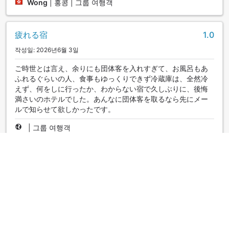
Wong
|
홍콩 | 그룹 여행객
疲れる宿
1.0
작성일: 2026년6월 3일
ご時世とは言え、余りにも団体客を入れすぎて、お風呂もあ
ふれるぐらいの人、食事もゆっくりできず冷蔵庫は、全然冷
えず、何をしに行ったか、わからない宿で久しぶりに、後悔
満さいのホテルでした。あんなに団体客を取るなら先にメー
ルで知らせて欲しかったです。
|
그룹 여행객
全体的には満足
4.0
작성일: 2025년4월 28일
チェックイン時に、イベントに伴うツアーのバスが深夜到着
し、朝食は混み合うと教えてもらっていたので戸惑う事は無
かったです。 夕食、朝食とも満足度は高かったです。スタッ
フの接客も良かっただけに、朝食の際、１人の女性スタッフ