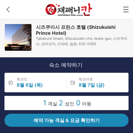
시즈쿠이시 프린스 호텔 (Shizukuishi
Prince Hotel)
Takakura Onsen, Shizukuishi-cho, Iwate-gun, 시즈쿠이
시, 모리오카, 이와테, 일본, 020-0593
숙소 예약하기
체크인
체크아웃
8월 6일 (목)
8월 7일 (금)
1
2
0
객실
성인
아동
예약 가능 객실 & 요금 확인하기