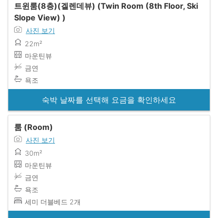
트윈룸(8층)(겔렌데뷰) (Twin Room (8th Floor, Ski
Slope View) )
사진 보기
22m²
마운틴뷰
금연
욕조
숙박 날짜를 선택해 요금을 확인하세요
룸 (Room)
사진 보기
30m²
마운틴뷰
금연
욕조
세미 더블베드 2개