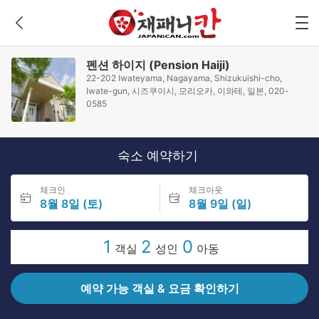
펜션 하이지 (Pension Haiji)
22-202 Iwateyama, Nagayama, Shizukuishi-cho,
Iwate-gun, 시즈쿠이시, 모리오카, 이와테, 일본, 020-
0585
숙소 예약하기
체크인
체크아웃
8월 8일 (토)
8월 9일 (일)
1
2
0
객실
성인
아동
예약 가능 객실 & 요금 확인하기