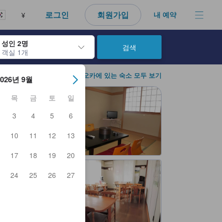
로그인
회원가입
내 예약
¥
성인 2명
검색
객실 1개
아웃 날짜를 탐색할 수 있습니다. 엔터 키를 사용해 특정 날짜를 선택하
모리오카에 있는 숙소 모두 보기
2026년 9월
목
금
토
일
3
4
5
6
10
11
12
13
17
18
19
20
24
25
26
27