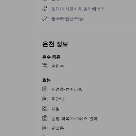
휠체어 사용자용 엘리베이터 이용 불가
휠체어 사용자용 엘리베이터
휠체어 접근 가능 이용 불가
휠체어 접근 가능
온천 정보
온수 종류
온천수
효능
신경통/류머티즘
위장병
치질
질병 회복/스트레스 완화
관절통