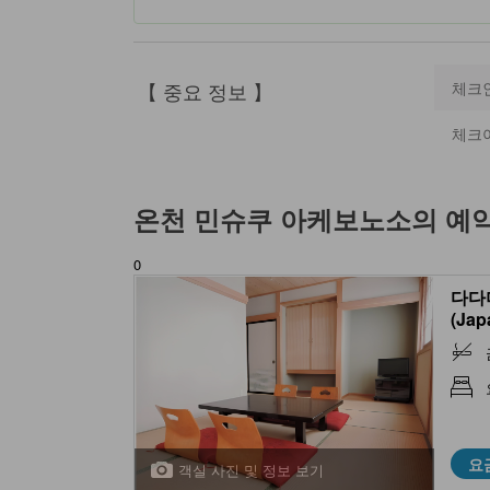
【 중요 정보 】
체크
체크
온천 민슈쿠 아케보노소
의 예
0
다다
(Jap
bath 
요
객실 사진 및 정보 보기