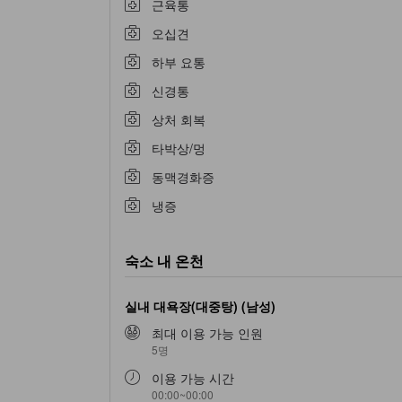
근육통
오십견
하부 요통
신경통
상처 회복
타박상/멍
동맥경화증
냉증
숙소 내 온천
실내 대욕장(대중탕) (남성)
최대 이용 가능 인원
5명
이용 가능 시간
00:00~00:00