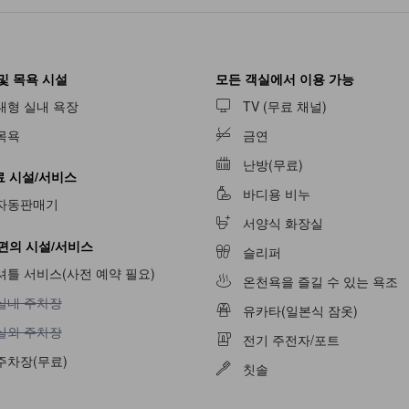
및 목욕 시설
모든 객실에서 이용 가능
대형 실내 욕장
TV (무료 채널)
목욕
금연
난방(무료)
 시설/서비스
바디용 비누
자동판매기
불가
서양식 화장실
편의 시설/서비스
슬리퍼
셔틀 서비스(사전 예약 필요)
온천욕을 즐길 수 있는 욕조
실내 주차장 이용 불가
실내 주차장
유카타(일본식 잠옷)
실외 주차장 이용 불가
실외 주차장
전기 주전자/포트
불가
주차장(무료)
칫솔