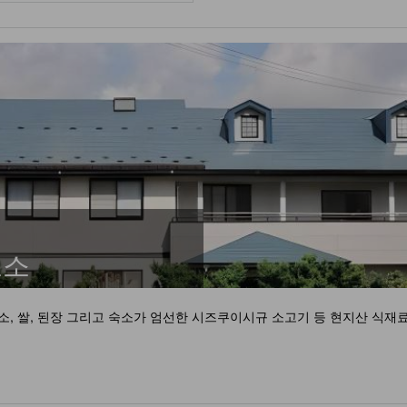
노소
채소, 쌀, 된장 그리고 숙소가 엄선한 시즈쿠이시규 소고기 등 현지산 식