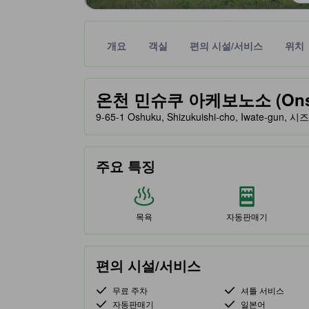
개요
객실
편의 시설/서비스
위치
노란색 별 표시는 기대할 수 있는 편안함, 편의 시설
tooltip
온천 민슈쿠 아케보노소 (Onsen
9-65-1 Oshuku, Shizukuishi-cho, Iwate-gu
주요 특징
목욕
자동판매기
편의 시설/서비스
무료 주차
셔틀 서비스
자동판매기
일본어