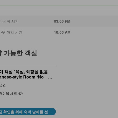
인 시작 시간
03:00 PM
아웃 마감 시간
10:00 AM
약 가능한 객실
미 객실 *욕실, 화장실 없음
anese-style Room *No
...
or toilet)
금연
요이불 세트 4개
금 확인을 위해 숙박 날짜를 선택
하세요