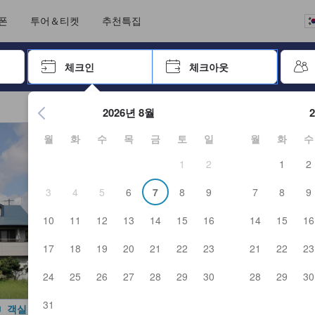
언어를 선택해 주세요
통화를 선택하세요
폰
투어＆티켓
추천특집
 키를 사용하여 탐색한 후 엔터키를 눌러 선택하세요.
체크인
체크아웃
엔터 키를 눌러 캘린더를 여세요. 방향키를 사용해 체크인 및 체크
2026년 8월
월
화
수
목
금
토
일
월
화
수
1
2
1
2
3
4
5
6
7
8
9
7
8
9
10
11
12
13
14
15
16
14
15
16
17
18
19
20
21
22
23
21
22
23
24
25
26
27
28
29
30
28
29
30
31
객실 사진 보기