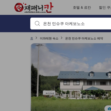
호텔 & 료칸
할인 쿠
검색하고 싶은 키워드나 숙소명을 입력하고 방향키나 탭
홈
이와테현 숙소
온천 민슈쿠 아케보노소 예약