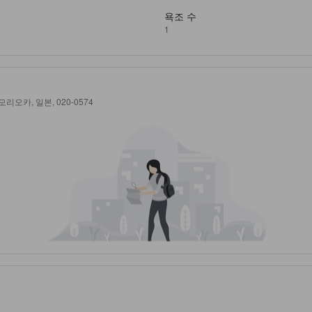
욕조 수
1
시, 모리오카, 일본, 020-0574