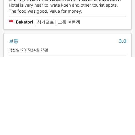
Hotel is very near to iwate koen and other tourist spots.
The food was good. Value for money.
Bakatori
|
싱가포르 | 그룹 여행객
보통
3.0
작성일: 2015년4월 25일
房間的面積算大，但跟JR盛岡駅的距離一定不是介紹所描述的
步行時間那麼少，另外房間隔音不太好
Fo
|
마카오 | 그룹 여행객
우수
4.2
작성일: 2014년5월 3일
空調有點問題, 不能自己控制溫度, 開暖氣半夜會太熱, 必須開
窗. 服務人員很幫忙, 態度也非常好.
Impression
|
대만 | 그룹 여행객