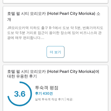
호텔 펄 시티 모리오카 (Hotel Pearl City Morioka) 소
개
JR모리오카역 지하도 출구 B-1에서 도보 약 5분, 번화가까지도
도보 약 5분 거리로 접근이 용이한 장소에 있어 비즈니스와 관
광에 매우 편리합니다.
★2023년 방문해야 할 도시 세계 2위에 선정된 모리오카시에
더 보기
위치한 호텔입니다.
[모리오카 시내에 있는 매력적인 주요 시설까지의 소요 시간]
호텔 펄 시티 모리오카 (Hotel Pearl City Morioka)에
모리오카 성터 공원(이와테 공원): 차로 약 4분, 도보 약 11분
대한 유용한 후기
NAGASAWA COFFEE: 차로 약 7분, 도보 약 18분
투숙객 평점
3.6
소바도코로 아즈마야 본점: 차로 약 7분, 도보 약 18분
후기 430건
실제 투숙객 작성 후기 | 제공:
BOOKNERD: 차로 약 7분, 도보 약 20분