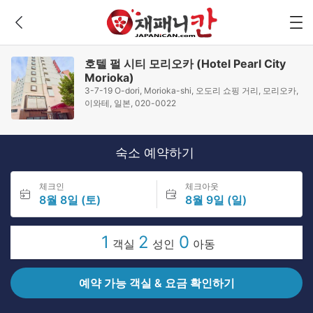
호텔 펄 시티 모리오카 (Hotel Pearl City
Morioka)
3-7-19 O-dori, Morioka-shi, 오도리 쇼핑 거리, 모리오카,
이와테, 일본, 020-0022
숙소 예약하기
체크인
체크아웃
8월 8일 (토)
8월 9일 (일)
1
2
0
객실
성인
아동
예약 가능 객실 & 요금 확인하기