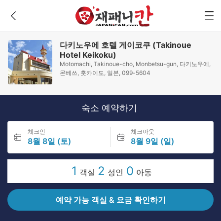
다키노우에 호텔 게이코쿠 (Takinoue
Hotel Keikoku)
Motomachi, Takinoue-cho, Monbetsu-gun, 다키노우에,
몬베쓰, 홋카이도, 일본, 099-5604
숙소 예약하기
체크인
체크아웃
8월 8일 (토)
8월 9일 (일)
1
2
0
객실
성인
아동
예약 가능 객실 & 요금 확인하기