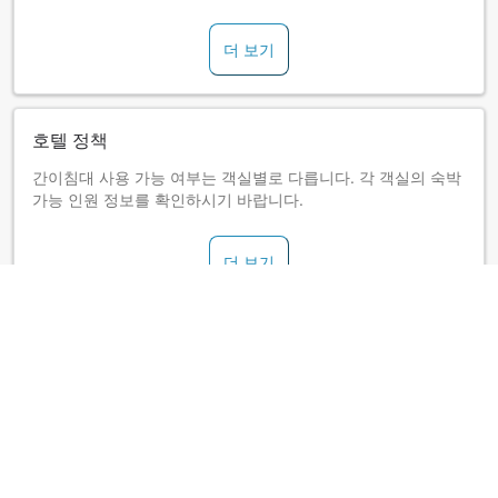
더 보기
호텔 정책
간이침대 사용 가능 여부는 객실별로 다릅니다. 각 객실의 숙박
가능 인원 정보를 확인하시기 바랍니다.
더 보기
다키노우에 호텔 게이코쿠 (Takinoue Hotel Keikoku)
소개
눈 아래로 계곡 '긴센쿄(錦仙峡)'가 펼쳐지며, 겨울에는 빙폭으
로 변한 모습을 즐길 수 있습니다. 일본의 걷고 싶은 길 500선
에 선정된 산책로에서 사계절 변화하는 계곡의 아름다움을 만
끽해 주십시오.