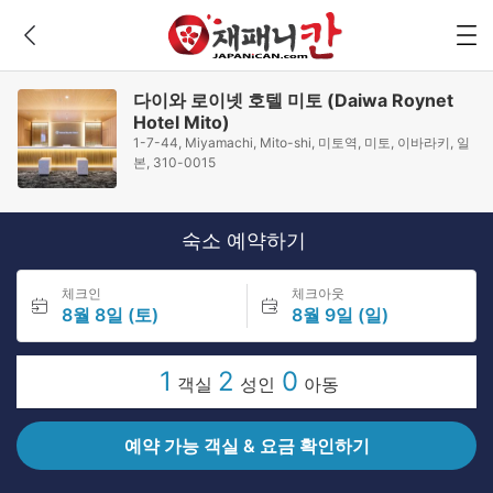
다이와 로이넷 호텔 미토 (Daiwa Roynet
Hotel Mito)
1-7-44, Miyamachi, Mito-shi, 미토역, 미토, 이바라키, 일
본, 310-0015
숙소 예약하기
체크인
체크아웃
8월 8일 (토)
8월 9일 (일)
1
2
0
객실
성인
아동
예약 가능 객실 & 요금 확인하기