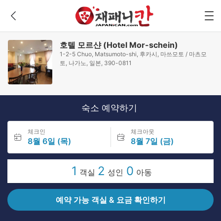
호텔 모르샨 (Hotel Mor-schein)
1-2-5 Chuo, Matsumoto-shi, 후카시, 마쓰모토 / 마츠모
토, 나가노, 일본, 390-0811
숙소 예약하기
체크인
체크아웃
8월 6일 (목)
8월 7일 (금)
1
2
0
객실
성인
아동
예약 가능 객실 & 요금 확인하기