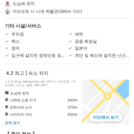
도심에 위치
마쓰모토 시 시계 박물관(390m 거리)
기타 시설/서비스
주차장
세탁
팩스
공용 화장실
영어
일본어
입구에 설치된 장애인용 경사
계단 및 복도에 설치된 난간/
로
손잡이
4.2
최고 | 숙소 위치
1-2-5 Chuo, Matsumoto-shi, 후카시, 마쓰모토 / 마
츠모토, 나가노, 일본, 390-0811
도심에 위치
나와테 쇼핑 지구
540m
요하시라 신사
570m
나카마치 거리
630m
지도에서 보기
근처 보기
【 중요 정보 】