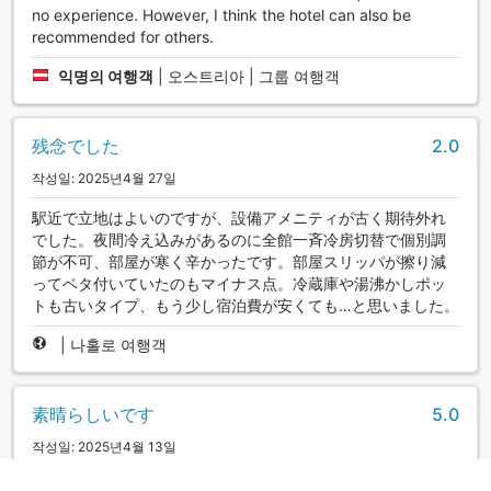
no experience. However, I think the hotel can also be
recommended for others.
익명의 여행객
|
오스트리아 | 그룹 여행객
残念でした
2.0
작성일: 2025년4월 27일
駅近で立地はよいのですが、設備アメニティが古く期待外れ
でした。夜間冷え込みがあるのに全館一斉冷房切替で個別調
節が不可、部屋が寒く辛かったです。部屋スリッパが擦り減
ってベタ付いていたのもマイナス点。冷蔵庫や湯沸かしポッ
トも古いタイプ、もう少し宿泊費が安くても…と思いました。
|
나홀로 여행객
素晴らしいです
5.0
작성일: 2025년4월 13일
とても良いホテルです。松本ではいつも別のホテルを提供し