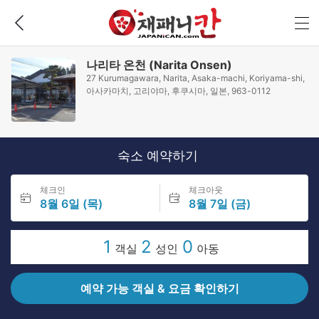
나리타 온천 (Narita Onsen)
27 Kurumagawara, Narita, Asaka-machi, Koriyama-shi,
아사카마치, 고리야마, 후쿠시마, 일본, 963-0112
숙소 예약하기
체크인
체크아웃
8월 6일 (목)
8월 7일 (금)
1
2
0
객실
성인
아동
예약 가능 객실 & 요금 확인하기