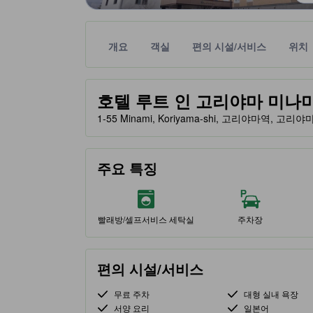
개요
객실
편의 시설/서비스
위치
노란색 별 표시는 기대할 수 있는 편안함, 편의 시설
tooltip
호텔 루트 인 고리야마 미나미 (Hot
1-55 Minami, Koriyama-shi, 고리야마역, 고리야마
주요 특징
빨래방/셀프서비스 세탁실
주차장
편의 시설/서비스
무료 주차
대형 실내 욕장
서양 요리
일본어