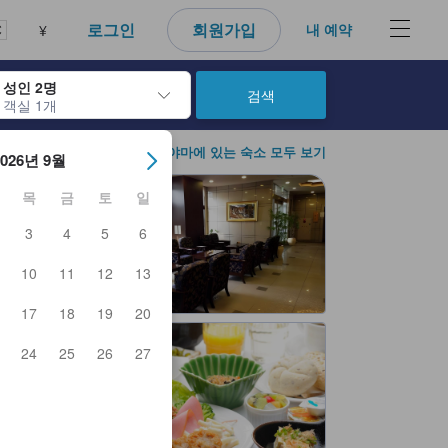
로그인
회원가입
내 예약
¥
성인 2명
검색
객실 1개
아웃 날짜를 탐색할 수 있습니다. 엔터 키를 사용해 특정 날짜를 선택하
고리야마에 있는 숙소 모두 보기
2026년 9월
목
금
토
일
3
4
5
6
10
11
12
13
17
18
19
20
24
25
26
27