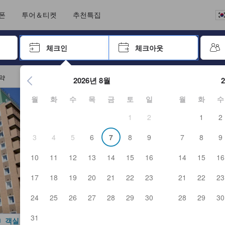
언어를 선택해 주세요
통화를 선택하세요
폰
투어＆티켓
추천특집
 키를 사용하여 탐색한 후 엔터키를 눌러 선택하세요.
체크인
체크아웃
엔터 키를 눌러 캘린더를 여세요. 방향키를 사용해 체크인 및 체크
예약
2026년 8월
월
화
수
목
금
토
일
월
화
수
1
2
1
2
3
4
5
6
7
8
9
7
8
9
10
11
12
13
14
15
16
14
15
16
17
18
19
20
21
22
23
21
22
23
24
25
26
27
28
29
30
28
29
30
31
객실 사진 보기