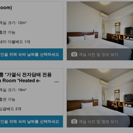
Room)
객실 크기: 12m²
흡연 가능
세미 더블베드 1개
객실 사진 및 정보 보기
확인을 위해 숙박 날짜를 선택하세요
룸 *가열식 전자담배 전용
n Room *Heated e-
...
rettes only)
객실 크기: 19m²
흡연 가능
싱글베드 2개
객실 사진 및 정보 보기
확인을 위해 숙박 날짜를 선택하세요