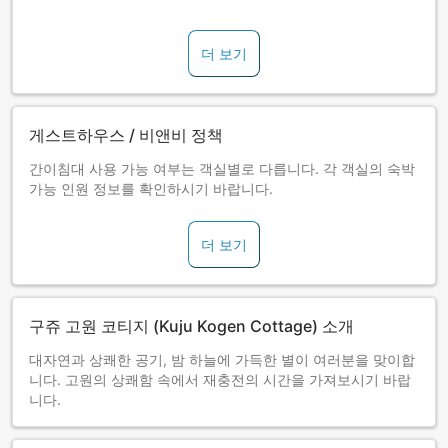
■예약 시 아동의 연령 구분은 아래와 같습니다.
아동 A: 만 7~12세 초등학생, 아동 B: 만 3~6세 미취학 아동, 아
더 보기
동 C: 만 3~6세(침구 제공), 아동 D: 만 0~6세(침구 미제공) 또
한, 만 3~6세는 현지에서 요금을 지불하셔야 합니다. 만 0~2세
는 무료입니다.
※아동요금의 설정은 객실 타입, 플랜에 따라 다를 수 있습니다.
게스트하우스 / 비앤비 정책
예약화면에서 확인해 주십시오.
간이침대 사용 가능 여부는 객실별로 다릅니다. 각 객실의 숙박
가능 인원 정보를 확인하시기 바랍니다.
더 보기
구쥬 고원 코티지 (Kuju Kogen Cottage) 소개
대자연과 상쾌한 공기, 밤 하늘에 가득한 별이 여러분을 맞이합
니다. 고원의 상쾌함 속에서 재충전의 시간을 가져보시기 바랍
니다.