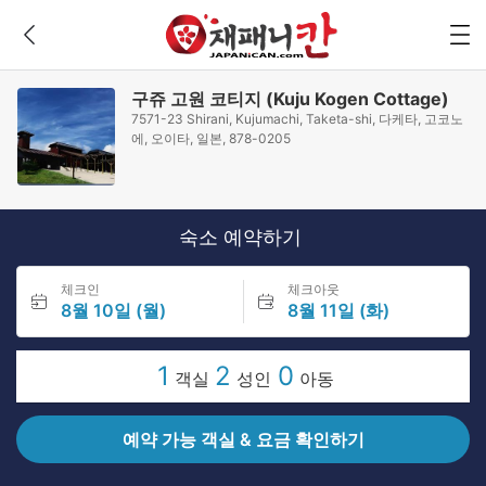
구쥬 고원 코티지 (Kuju Kogen Cottage)
7571-23 Shirani, Kujumachi, Taketa-shi, 다케타, 고코노
에, 오이타, 일본, 878-0205
숙소 예약하기
체크인
체크아웃
8월 10일 (월)
8월 11일 (화)
1
2
0
객실
성인
아동
예약 가능 객실 & 요금 확인하기