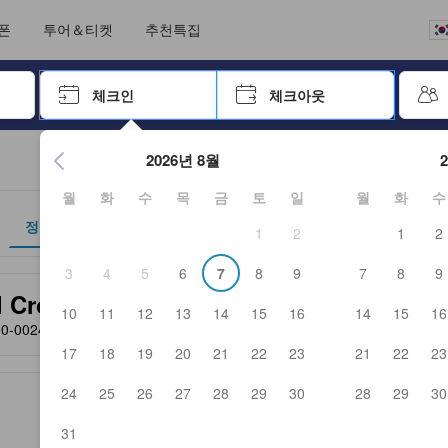
언어를 선택해 주세요
통화를 선택하세요
폰
투어＆티켓
추천특집
 키를 사용하여 탐색한 후 엔터키를 눌러 선택하세요.
체크인
체크아웃
엔터 키를 눌러 캘린더를 여세요. 방향키를 사용해 체크인 및 체크
2026년 8월
월
화
수
목
금
토
일
월
화
수
정책
1
2
1
2
3
4
5
6
7
8
9
7
8
9
 및 서비스를 반영해 파트너 사이트에서 제공한 성급입니다.
rown Hills Kofu)
10
11
12
13
14
15
16
14
15
16
00-0024
- 지도에서 보기
17
18
19
20
21
22
23
21
22
23
24
25
26
27
28
29
30
28
29
30
31