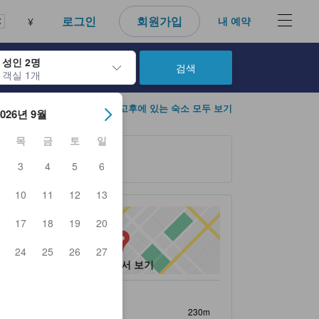
로그인
회원가입
내 예약
¥
성인 2명
검색
객실 1개
아웃 날짜를 탐색할 수 있습니다. 엔터 키를 사용해 특정 날짜를 선택하
고후에 있는 숙소 모두 보기
2026년 9월
목
금
토
일
3
4
5
6
10
11
12
13
17
18
19
20
24
25
26
27
지도에서 보기
숙소 인근 명소
Kofu Station
230m