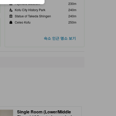
Fujimura Museum
230m
Kofu City History Park
240m
Statue of Takeda Shingen
240m
Celeo Kofu
250m
숙소 인근 명소 보기
Single Room (Lower/Middle