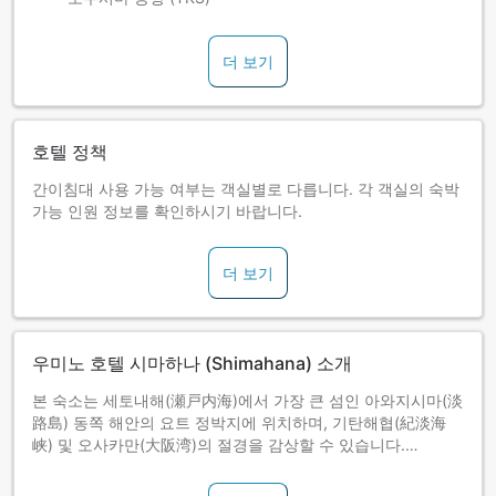
더 보기
호텔 정책
간이침대 사용 가능 여부는 객실별로 다릅니다. 각 객실의 숙박
가능 인원 정보를 확인하시기 바랍니다.
더 보기
우미노 호텔 시마하나 (Shimahana) 소개
본 숙소는 세토내해(瀬戸内海)에서 가장 큰 섬인 아와지시마(淡
路島) 동쪽 해안의 요트 정박지에 위치하며, 기탄해협(紀淡海
峡) 및 오사카만(大阪湾)의 절경을 감상할 수 있습니다.
온천 노천탕 및 암반욕 베드, 홈시어터 세트 등 각각의 취향을