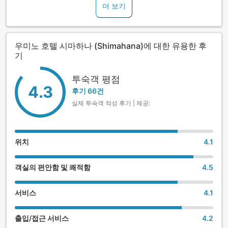
더 보기
살린 객실을 포함한 47개의 객실과 섬의 제철 채소를 만끽할 수
있는 레스토랑 2곳, 카페&바, 에스테틱, 풀장(계절한정) 등을 보
유하고 있습니다.
우미노 호텔 시마하나 (Shimahana)에 대한 유용한 후
석식은 틀에 얽매이지 않는 신감각의 프렌치 요리 및 소재 본연
기
의 맛을 살린 숯불구이 등, 섬의 식재료를 살려 만든 맛있고 건
강에 좋은 요리를 제공해 드립니다.
투숙객 평점
4.3
또한, 숙박객은 무료로 최고층에 있는 전망 욕탕(온천) 및 사우
후기 66건
나, 본 숙소 그룹 호텔의 온천 순회를 즐길 수 있습니다. 일상에
실제 투숙객 작성 후기 | 제공:
서 잠시 벗어나 느긋하게 휴식을 취하시기 바랍니다.
위치
4.1
객실의 편안함 및 쾌적함
4.5
서비스
4.1
출입/접근 서비스
4.2