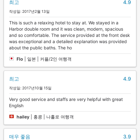
최고
4.9
작성일: 2017년2월 13일
This is such a relaxing hotel to stay at. We stayed in a
Harbor double room and it was clean, modern, spacious
and so comfortable. The service provided at the front desk
was exceptional and a detailed explanation was provided
about the public baths. The ho
Flo
|
일본 | 커플/2인 여행객
최고
4.9
작성일: 2017년10월 15일
Very good service and staffs are very helpful with great
English
hailey
|
홍콩 | 나홀로 여행객
매우 좋음
3.9