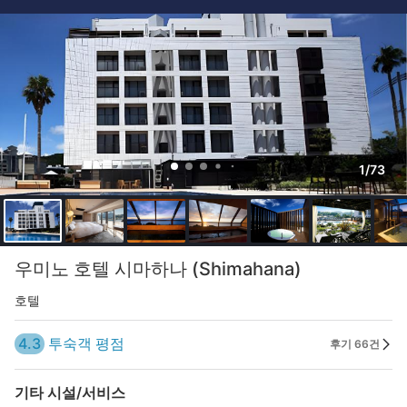
1/73
우미노 호텔 시마하나 (Shimahana)
호텔
4.3
투숙객 평점
후기 66건
기타 시설/서비스