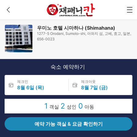
우미노 호텔 시마하나 (Shimahana)
1277-5 Orodani, Sumoto-shi, 아와지 섬, 고베, 효고, 일본,
656-0023
숙소 예약하기
체크인
체크아웃
8월 6일 (목)
8월 7일 (금)
1
2
0
객실
성인
아동
예약 가능 객실 & 요금 확인하기