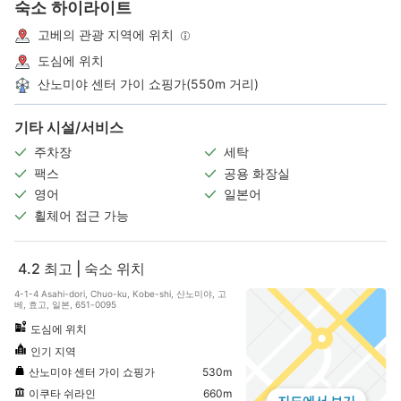
숙소 하이라이트
고베의 관광 지역에 위치
도심에 위치
산노미야 센터 가이 쇼핑가(550m 거리)
기타 시설/서비스
주차장
세탁
팩스
공용 화장실
영어
일본어
휠체어 접근 가능
4.2
최고 | 숙소 위치
4-1-4 Asahi-dori, Chuo-ku, Kobe-shi, 산노미야, 고
베, 효고, 일본, 651-0095
도심에 위치
인기 지역
산노미야 센터 가이 쇼핑가
530m
이쿠타 쉬라인
660m
지도에서 보기