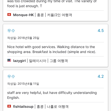
was too crowded during my time of visit. The variety of
food is just enough. T
Monque-HK
|
홍콩 | 커플/2인 여행객
우수
4.5
작성일: 2016년5월 25일
Nice hotel with good services. Walking distance to the
shopping area. Breakfast is included (simple and nice).
lazygirl
|
말레이시아 | 그룹 여행객
우수
4.2
작성일: 2015년4월 11일
staff are very helpful, but have difficulty understanding
English.
fishtailsoup
|
홍콩 | 나홀로 여행객