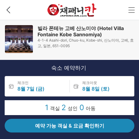
빌라 폰테뉴 고베 산노미야 (Hotel Villa
Fontaine Kobe Sannomiya)
4-1-4 Asahi-dori, Chuo-ku, Kobe-shi, 산노미야, 고베, 효
고, 일본, 651-0095
숙소 예약하기
체크인
체크아웃
8월 7일 (금)
8월 8일 (토)
1
2
0
객실
성인
아동
예약 가능 객실 & 요금 확인하기