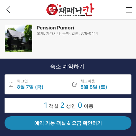
Pension Pumori
오제, 가타시나, 군마, 일본, 378-0414
숙소 예약하기
체크인
체크아웃
8월 7일 (금)
8월 8일 (토)
1
2
0
객실
성인
아동
예약 가능 객실 & 요금 확인하기