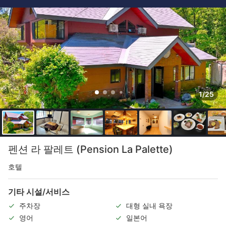
1/25
펜션 라 팔레트 (Pension La Palette)
호텔
기타 시설/서비스
주차장
대형 실내 욕장
영어
일본어