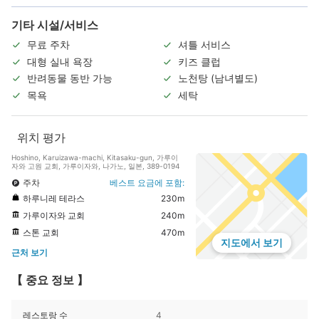
기타 시설/서비스
무료 주차
셔틀 서비스
대형 실내 욕장
키즈 클럽
반려동물 동반 가능
노천탕 (남녀별도)
목욕
세탁
위치 평가
Hoshino, Karuizawa-machi, Kitasaku-gun, 가루이
자와 고원 교회, 가루이자와, 나가노, 일본, 389-0194
주차
베스트 요금에 포함:
하루니레 테라스
230m
가루이자와 교회
240m
스톤 교회
470m
지도에서 보기
근처 보기
【 중요 정보 】
레스토랑 수
4