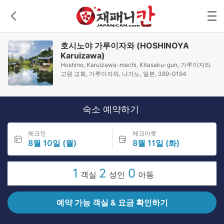
호시노야 가루이자와 (HOSHINOYA
Karuizawa)
Hoshino, Karuizawa-machi, Kitasaku-gun, 가루이자와
고원 교회, 가루이자와, 나가노, 일본, 389-0194
숙소 예약하기
체크인
체크아웃
8월 10일 (월)
8월 11일 (화)
1
2
0
객실
성인
아동
예약 가능 객실 & 요금 확인하기