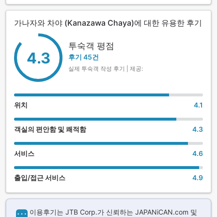
개성있는 식기에 담아 제공되는 요리는 맛은 물론, 눈으로 보기
에도 아름답습니다.
가나자와 차야 (Kanazawa Chaya)에 대한 유용한 후기
가가야에 전해내려오는 전통의 맛과 와쿠라 온천 가가야 스타
일의 환대를 가나자와에서도 이어받아 고객이 만족하실 수 있
투숙객 평점
4.3
도록 최선을 다하고 있습니다.
후기 45건
실제 투숙객 작성 후기 | 제공:
여유있는 공간에서 부담없이 요리를 즐기실 수 있도록 당일치
기 식사도 제공해 드립니다.
또한 경축사, 제사를 비롯하여 회의를 겸한 식사모임 등에 어울
위치
4.1
리는 요리, 공간, 환대로 맞이해 드립니다.
객실의 편안함 및 쾌적함
4.3
체크인 전후라도 프런트에서 짐을 무료로 보관해 드립니다. 사
전에 전화연락을 주시지 않아도 됩니다. 숙소에 도착하셔서 부
담없이 말씀해 주십시오.
서비스
4.6
출입/접근 서비스
4.9
이용후기는 JTB Corp.가 신뢰하는 JAPANiCAN.com 및