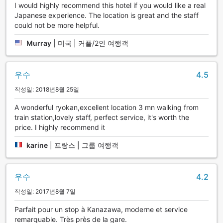
I would highly recommend this hotel if you would like a real
Japanese experience. The location is great and the staff
could not be more helpful.
Murray
|
미국 | 커플/2인 여행객
우수
4.5
작성일: 2018년8월 25일
A wonderful ryokan,excellent location 3 mn walking from
train station,lovely staff, perfect service, it's worth the
price. I highly recommend it
karine
|
프랑스 | 그룹 여행객
우수
4.2
작성일: 2017년8월 7일
Parfait pour un stop à Kanazawa, moderne et service
remarquable. Très près de la gare.