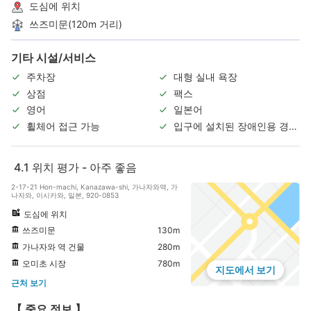
도심에 위치
쓰즈미문(120m 거리)
기타 시설/서비스
주차장
대형 실내 욕장
상점
팩스
영어
일본어
휠체어 접근 가능
입구에 설치된 장애인용 경사
로
4.1
위치 평가 - 아주 좋음
2-17-21 Hon-machi, Kanazawa-shi, 가나자와역, 가
나자와, 이시카와, 일본, 920-0853
도심에 위치
쓰즈미문
130m
가나자와 역 건물
280m
오미초 시장
780m
지도에서 보기
근처 보기
【 중요 정보 】