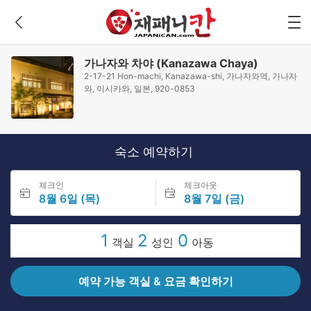
가나자와 차야 (Kanazawa Chaya)
2-17-21 Hon-machi, Kanazawa-shi, 가나자와역, 가나자
와, 이시카와, 일본, 920-0853
숙소 예약하기
체크인
체크아웃
8월 6일 (목)
8월 7일 (금)
1
2
0
객실
성인
아동
예약 가능 객실 & 요금 확인하기