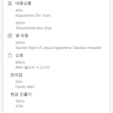
대중교통
40m
Kagoshima City Tram
260m
Takamibaba Bus Stop
병·의원
260m
Sacred Heart of Jesus Kagoshima Takaoka Hospital
쇼핑
880m
AMU 플라자 가고시마
편의점
20m
Family Mart
현금 인출기
180m
ATM