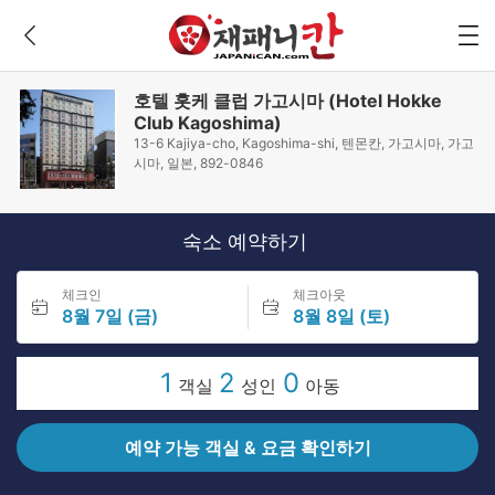
호텔 홋케 클럽 가고시마 (Hotel Hokke
Club Kagoshima)
13-6 Kajiya-cho, Kagoshima-shi, 텐몬칸, 가고시마, 가고
시마, 일본, 892-0846
숙소 예약하기
체크인
체크아웃
8월 7일 (금)
8월 8일 (토)
1
2
0
객실
성인
아동
예약 가능 객실 & 요금 확인하기