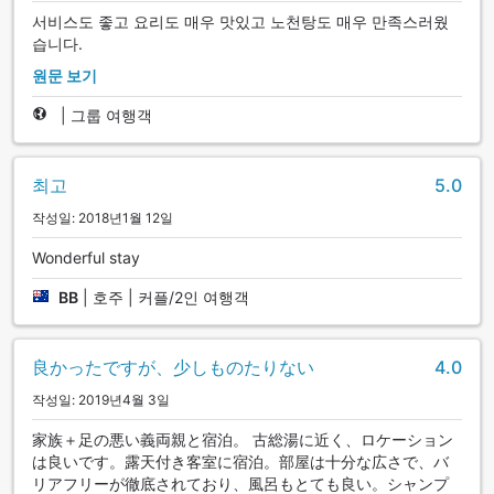
서비스도 좋고 요리도 매우 맛있고 노천탕도 매우 만족스러웠
습니다.
원문 보기
|
그룹 여행객
최고
5.0
작성일: 2018년1월 12일
Wonderful stay
BB
|
호주 | 커플/2인 여행객
良かったですが、少しものたりない
4.0
작성일: 2019년4월 3일
家族＋足の悪い義両親と宿泊。 古総湯に近く、ロケーション
は良いです。露天付き客室に宿泊。部屋は十分な広さで、バ
リアフリーが徹底されており、風呂もとても良い。シャンプ