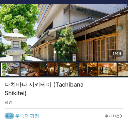
1/44
다치바나 시키테이 (Tachibana
Shikitei)
료칸
4.4
투숙객 평점
후기 11건