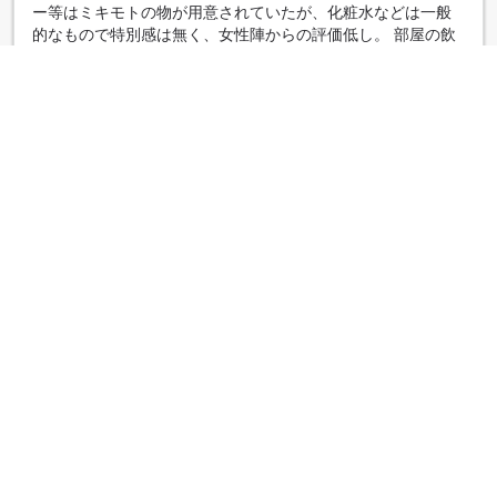
ー等はミキモトの物が用意されていたが、化粧水などは一般
的なもので特別感は無く、女性陣からの評価低し。 部屋の飲
み物は普通だが、九谷焼の器が嬉しい。加湿機能付き空気清
浄機とマッサージチェアはありがたい。寝具は特筆すべきも
のは無し。 評価の高かった料理は、朝食・夕食共に噂に違わ
ず美味しい。量もちょうど良い。難点を言えば、かまど炊き
のごはんが柔らかすぎた事と売店で売っているおかずが出た
事。料理の中で浮いていた。 館内のバリアフリーは所々足り
ない。大浴場や一階のトイレに向かう途中の階段は、スロー
プがあれば嬉しい。また、靴を履く場所に椅子が無い事も気
配りが足りないように思う。 値段なりの満足度はあります
が、あと一歩という感想です。
|
그룹 여행객
心身ともに癒されました
5.0
작성일: 2018년5월 4일
今回、妻の病気回復祝いで、露天風呂付特別室Ｐｒｅｍｉｕ
ｍ和洋室を利用させていただきました。質を重視、量は控え
めの限定懐石、露天風呂、長時間滞在と加賀温泉を満喫する