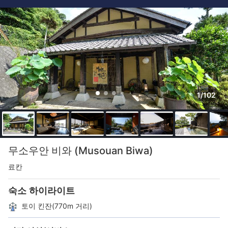
1/102
무소우안 비와 (Musouan Biwa)
료칸
숙소 하이라이트
토이 킨잔(770m 거리)