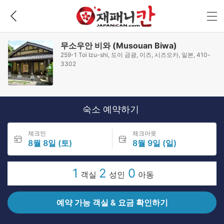
무소우안 비와 (Musouan Biwa)
259-1 Toi Izu-shi, 도이 금광, 이즈, 시즈오카, 일본, 410-
3302
숙소 예약하기
체크인
체크아웃
8월 8일 (토)
8월 9일 (일)
1
2
0
객실
성인
아동
예약 가능 객실 & 요금 확인하기