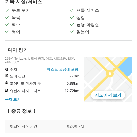
기타 시설/서비스
무료 주차
셔틀 서비스
목욕
상점
팩스
공용 화장실
영어
일본어
위치 평가
259-1 Toi Izu-shi, 도이 금광, 이즈, 시즈오카, 일본,
410-3302
주차
베스트 요금에 포함:
토이 킨잔
770m
코이비토 미사키 곶
5.99km
슈젠지 니지노 사토
12.72km
지도에서 보기
근처 보기
【 중요 정보 】
체크인 시작 시간
02:00 PM