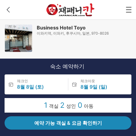
Business Hotel Toyo
이와키역, 이와키, 후쿠시마, 일본, 970-8026
숙소 예약하기
체크인
체크아웃
8월 8일 (토)
8월 9일 (일)
1
2
0
객실
성인
아동
예약 가능 객실 & 요금 확인하기