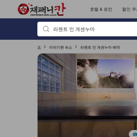
호텔 & 료칸
할인 쿠
검색하고 싶은 키워드나 숙소명을 입력하고 방향키나 탭
홈
미야기현 숙소
라젠트 인 게센누마 예약