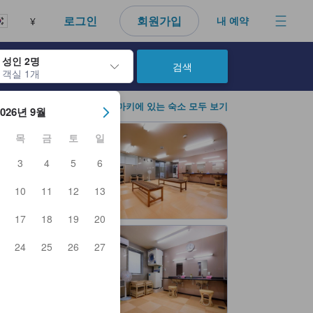
로그인
회원가입
내 예약
¥
성인 2명
검색
객실 1개
아웃 날짜를 탐색할 수 있습니다. 엔터 키를 사용해 특정 날짜를 선택하
이시노마키에 있는 숙소 모두 보기
2026년 9월
목
금
토
일
3
4
5
6
10
11
12
13
17
18
19
20
24
25
26
27