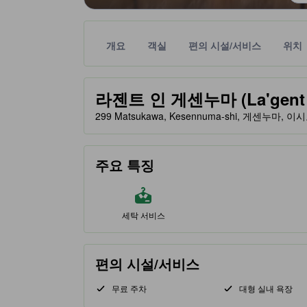
개요
객실
편의 시설/서비스
위치
노란색 별 표시는 기대할 수 있는 편안함, 편의 시설
tooltip
라젠트 인 게센누마 (La'gent I
299 Matsukawa, Kesennuma-shi, 게센누마, 이
주요 특징
세탁 서비스
편의 시설/서비스
무료 주차
대형 실내 욕장