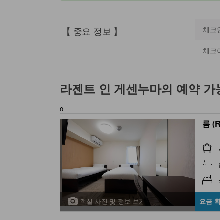
【 중요 정보 】
체크
체크
라젠트 인 게센누마
의 예약 가
0
룸 (
객실 사진 및 정보 보기
요금 