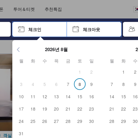
언어를 선택해 주세요
통화를 선택하세요
폰
투어＆티켓
추천특집
 키를 사용하여 탐색한 후 엔터키를 눌러 선택하세요.
체크인
체크아웃
엔터 키를 눌러 캘린더를 여세요. 방향키를 사용해 체크인 및 체크
2026년 8월
월
화
수
목
금
토
일
월
화
수
1
2
1
2
3
4
5
6
7
8
9
7
8
9
10
11
12
13
14
15
16
14
15
16
17
18
19
20
21
22
23
21
22
23
24
25
26
27
28
29
30
28
29
30
31
객실 사진 보기