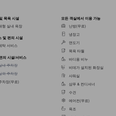
및 목욕 시설
모든 객실에서 이용 가능
대형 실내 욕장
난방(무료)
냉장고
 및 편의 시설
면도기
세탁 서비스
목욕 타월
편의 시설/서비스
불가
바디용 비누
실내 주차장 이용 불가
실내 주차장
비데가 설치된 화장실
실외 주차장 이용 불가
실외 주차장
샤워실
주차장(무료)
샴푸 & 컨디셔너
수건
불가
에어컨(무료)
욕조