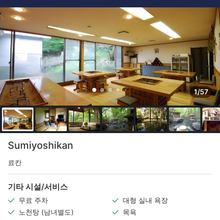
1/57
Sumiyoshikan
료칸
기타 시설/서비스
무료 주차
대형 실내 욕장
노천탕 (남녀별도)
목욕