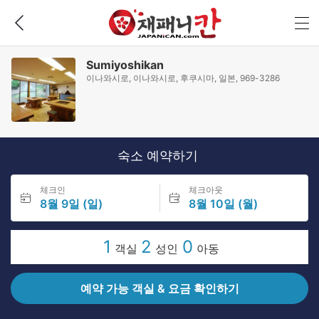
Sumiyoshikan
이나와시로, 이나와시로, 후쿠시마, 일본, 969-3286
숙소 예약하기
체크인
체크아웃
8월 9일 (일)
8월 10일 (월)
1
2
0
객실
성인
아동
예약 가능 객실 & 요금 확인하기