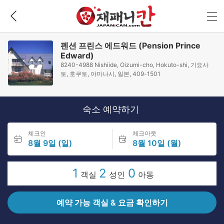
펜션 프린스 에드워드 (Pension Prince
Edward)
8240-4988 Nishiide, Oizumi-cho, Hokuto-shi, 기요사
토, 호쿠토, 야마나시, 일본, 409-1501
숙소 예약하기
체크인
체크아웃
8월 9일 (일)
8월 10일 (월)
1
2
0
객실
성인
아동
예약 가능 객실 & 요금 확인하기